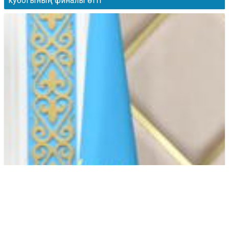
кубогының финалы өтті