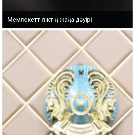
Мемлекеттіліктің жаңа дәуірі