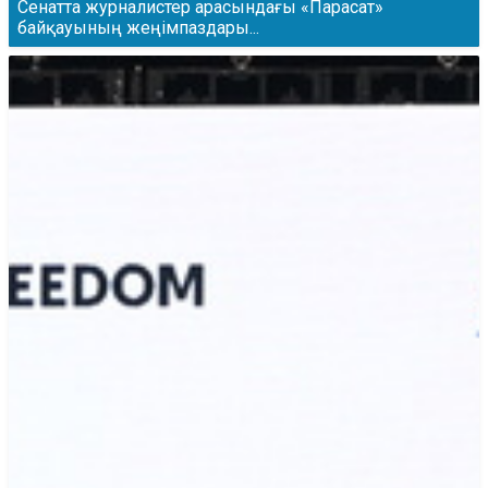
Сенатта журналистер арасындағы «Парасат»
байқауының жеңімпаздары...