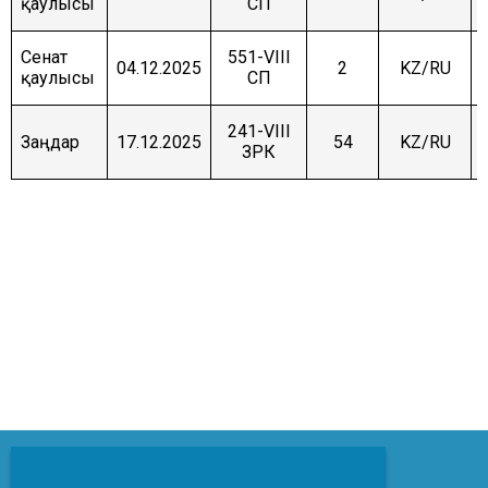
қаулысы
СП
Сенат
551-VIII
04.12.2025
2
KZ/RU
қаулысы
СП
241-VIII
Заңдар
17.12.2025
54
KZ/RU
ЗРК