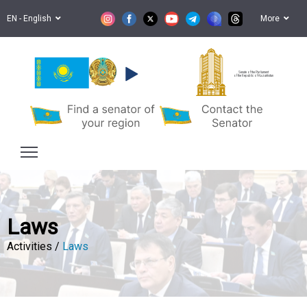
EN - English
More
Senate of the Parliament
of the Republic of Kazakhstan
Laws
Activities /
Laws