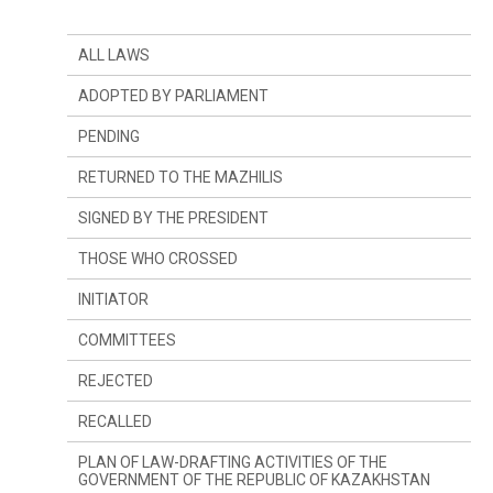
ALL LAWS
ADOPTED BY PARLIAMENT
PENDING
RETURNED TO THE MAZHILIS
SIGNED BY THE PRESIDENT
THOSE WHO CROSSED
INITIATOR
SINCE LAST YEAR
COMMITTEES
SINCE LAST SESSION
THE PRESIDENT
REJECTED
DEPUTIES
COMMITTEE ON CONSTITUTIONAL LEGISLATION,
JUDICIARY SYSTEM AND LAW ENFORCEMENT
AGENCIES
RECALLED
GOVERNMENT
COMMITTEE ON FINANCES AND BUDGET
PLAN OF LAW-DRAFTING ACTIVITIES OF THE
GOVERNMENT OF THE REPUBLIC OF KAZAKHSTAN