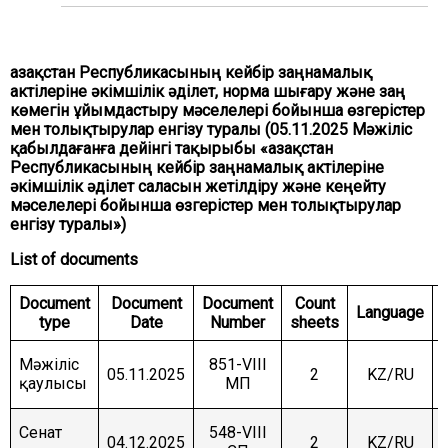
COMMITTEE ON INTERNATIONAL RELATIONS,
DEFENCE AND SECURITY
COMMITTEE ON AGRARIAN ISSUES, NATURE
Қазақстан Республикасының кейбір заңнамалық
MANAGEMENT AND RURAL DEVELOPMENT
актілеріне әкімшілік әділет, норма шығару және заң
көмегін ұйымдастыру мәселелері бойынша өзгерістер
COMMITTEE ON SOCIAL AND CULTURAL
DEVELOPMENT AND SCIENCE
мен толықтырулар енгізу туралы (05.11.2025 Мәжіліс
қабылдағанға дейінгі тақырыбы «Қазақстан
COMMITTEE ON ECONOMIC POLICY, INNOVATION
Республикасының кейбір заңнамалық актілеріне
DEVELOPMENT AND ENTREPRENEURSHIP
әкімшілік әділет саласын жетілдіру және кеңейту
мәселелері бойынша өзгерістер мен толықтырулар
енгізу туралы»)
List of documents
Document
Document
Document
Count
Language
type
Date
Number
sheets
Мәжіліс
851-VIII
05.11.2025
2
KZ/RU
қаулысы
МП
Сенат
548-VIII
04.12.2025
2
KZ/RU