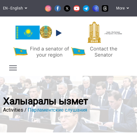
EN - English
More
Senate of the Parliament
of the Republic of Kazakhstan
Халықаралық қызмет
Activities /
Парламентские слушания