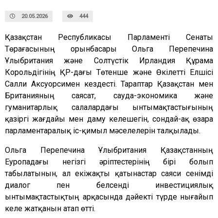
20.05.2026
444
Қазақстан Республикасы Парламенті Сенаты
Төрағасының орынбасары Ольга Перепечина
Ұлыбритания және Солтүстік Ирландия Құрама
Корольдігінің ҚР-дағы Төтенше және Өкілетті Елшісі
Салли Аксуорсимен кездесті. Тараптар Қазақстан мен
Британияның саясат, сауда-экономика және
гуманитарлық салалардағы ынтымақтастығының
қазіргі жағдайы мен даму келешегін, сондай-ақ өзара
парламентаралық іс-қимыл мәселелерін талқылады.
Ольга Перепечина Ұлыбритания Қазақстанның
Еуропадағы негізгі әріптестерінің бірі болып
табылатынын, ал екіжақты қатынастар саяси сенімді
диалог пен белсенді инвестициялық
ынтымақтастықтың арқасында дәйекті түрде нығайып
келе жатқанын атап өтті.