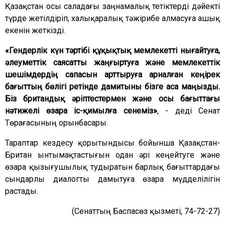
Қазақстан осы саладағы заңнамалық тетіктерді дәйекті
түрде жетілдіріп, халықаралық тәжірибе алмасуға ашық
екенін жеткізді.
«Гендерлік күн тәртібі құқықтық мемлекетті нығайтуға,
әлеуметтік саясатты жаңғыртуға және мемлекеттік
шешімдердің сапасын арттыруға арналған кеңірек
бағыттың бөлігі ретінде дамитыны бізге аса маңызды.
Біз британдық әріптестермен және осы бағыттағы
нәтижелі өзара іс-қимылға сенеміз»
, - деді Сенат
Төрағасының орынбасары.
Тараптар кездесу қорытындысы бойынша Қазақстан-
Британ ынтымақтастығын одан әрі кеңейтуге және
өзара қызығушылық тудыратын барлық бағыттардағы
сындарлы диалогты дамытуға өзара мүдделілігін
растады.
(Сенаттың Баспасөз қызметі, 74-72-27)