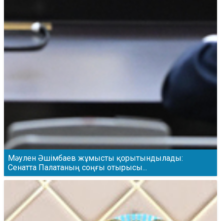
Мәулен Әшімбаев жұмысты қорытындылады:
Сенатта Палатаның соңғы отырысы...