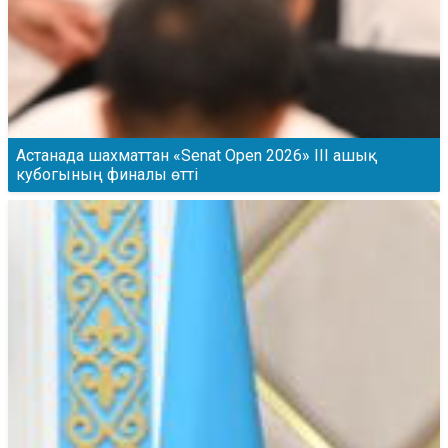
Астанада шахматтан «Senat Open 2026» ІІІ ашық
кубогының финалы өтті