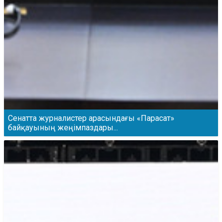
Сенатта журналистер арасындағы «Парасат»
байқауының жеңімпаздары...