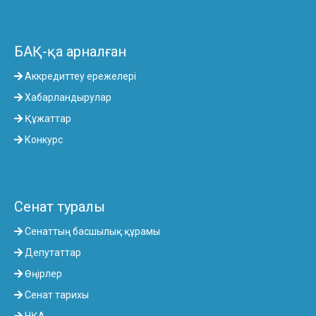
БАҚ-қа арналған
Аккредиттеу ережелері
Хабарландырулар
Құжаттар
Конкурс
Сенат туралы
Сенаттың басшылық құрамы
Депутаттар
Өңірлер
Сенат тарихы