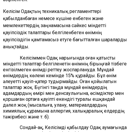
Келісім Одақтың техникалық регламенттері
қабылданбаған немесе күшіне енбеген және
мемлекеттердің заңнамасына сәйкес міндетті
қауіпсіздік талаптары белгіленбеген өнімнің
қауіпсіздігін қамтамасыз етуге бағытталған шараларды
анықтайды.
Келісіммен Одақ нарығында оған қатысты
міндетті талаптар белгіленетін өнімнің бірыңғай тізбеге
енгізілмеген өнімді реттеу жоспарлануда. Мұндай
өнімдердің көлемі кемінде 15% құрайды. Бұл өнім
әлеуетті қауіп-қатер тудырмайды. Оған қойылатын
талаптар жоқ. Бүгінгі таңда мұндай өнімдердің
адамдардың өмірі мен денсаулығына, өсімдіктер мен
қоршаған ортаға қауіпті екендігі туралы ешқандай
дәлел жоқ (мысалыға, улану, материалдардың
химиялық құрамына аллергия, халықаралық елдердің
тәжірибесі және т. б).
Сондай-ақ, Келісімді қабылдау Одақ аумағында