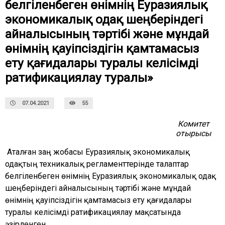
белгіленбеген өнімнің Еуразиялық
экономикалық одақ шеңберіндегі
айналысының тәртібі және мұндай
өнімнің қауіпсіздігін қамтамасыз
ету қағидалары туралы келісімді
ратификациялау туралы»
07.04.2021
55
Комитет
отырысы
Аталған заң жобасы
Еуразиялық экономикалық
одақтың техникалық регламенттерінде талаптар
белгіленбеген өнімнің Еуразиялық экономикалық одақ
шеңберіндегі айналысының тәртібі және мұндай
өнімнің қауіпсіздігін қамтамасыз ету қағидалары
туралы келісімді ратификациялау мақсатында
әзірленген.