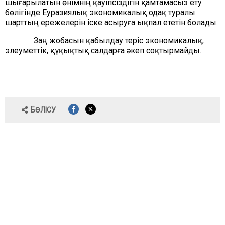
шығарылатын өнімнің қауіпсіздігін қамтамасыз ету
бөлігінде Еуразиялық экономикалық одақ туралы
шарттың ережелерін іске асыруға ықпал ететін болады.
Заң жобасын қабылдау
теріс экономикалық,
элеуметтік, құқықтық салдарға әкеп соқтырмайды.
БӨЛІСУ