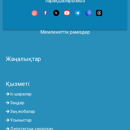
парақшаларымыз
Мемлекеттік рәміздер
Жаңалықтар
Қызметі
Іс-шаралар
Заңдар
Заң жобалар
Ұсыныстар
Депутаттық сауалдар