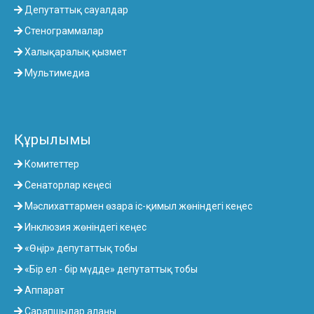
Депутаттық сауалдар
Стенограммалар
Халықаралық қызмет
Мультимедиа
Құрылымы
Комитеттер
Сенаторлар кеңесі
Мәслихаттармен өзара іс-қимыл жөніндегі кеңес
Инклюзия жөніндегі кеңес
«Өңір» депутаттық тобы
«Бір ел - бір мүдде» депутаттық тобы
Аппарат
Сарапшылар алаңы