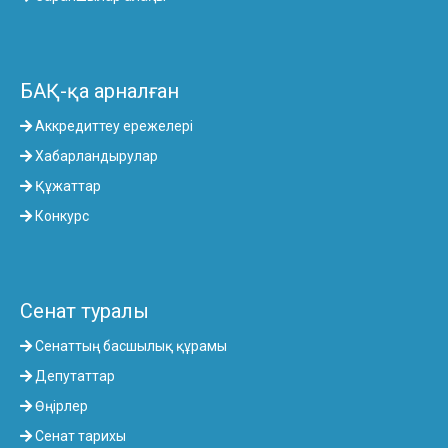
БАҚ-қа арналған
Аккредиттеу ережелері
Хабарландырулар
Құжаттар
Конкурс
Сенат туралы
Сенаттың басшылық құрамы
Депутаттар
Өңірлер
Сенат тарихы