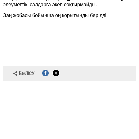
элеуметтік, салдарға әкеп соқтырмайды.
Заң жобасы бойынша оң қорытынды берілді.
БӨЛІСУ