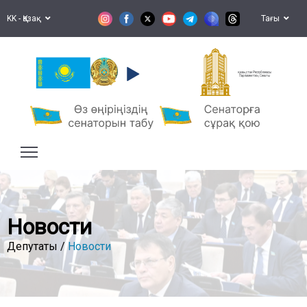
KK - Қазақ
Тағы
Қазақстан Республикасы
Парламентінің Сенаты
Новости
Депутаты /
Новости