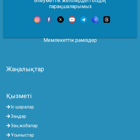
Әлеуметтік желілердегі біздің
парақшаларымыз
Мемлекеттік рәміздер
Жаңалықтар
Қызметі
Іс-шаралар
Заңдар
Заң жобалар
Ұсыныстар