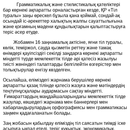
Грамматикалық және стилистикалық қателіктері
бар көрнекі ақпаратты орналастырған кезде, ҚР «Тіл
туралы» заңы өрескел бұзыла қана қоймай, сондай-ақ
осындай іс-әрекеттер халықтың жалпы сауаттылығына
және қоғамның мәдени құндылықтарын қалыптастыруға
теріс әсер етуде.
Жобамен
16 заңнамалық актісіне, яғни тіл туралы,
көлік, теміржол, сауда қызметін реттеу және тамақ
өнімдері қауіпсіздігі секілді заңдарға көрнекі ақпаратты
міндетті түрде мемлекеттік тілде әрі қатесіз жазылуы
тиісті жөніндегі талаптарды белгілейтін өзгерістер мен
толықтырулар енгізу көзделген.
Осылайша, еліміздегі жарнама берушілер көрнекі
ақпаратты қазақ тілінде қатесіз жазуға және мәтіндердің
теңтүпнұсқалары аудармасын сақтау міндетті.
Ғимараттардың маңдайшаларындағы мемлекеттік тілде
жазулар, көшедегі жарнама мен баннерлері мен
хабарландырулардың орфографиясы мен грамматикасы
заңмен қадағаланатын болады.
Заң жобасын қабылдау еліміздің тіл саясатын тиімді іске
асыруға ықпал етеді,
теріс құқықтық, экономикалық,