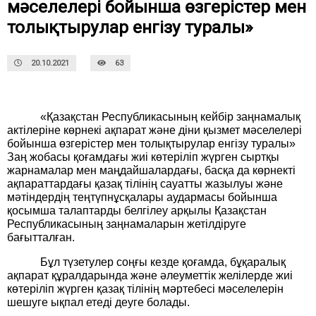
мәселелері бойынша өзгерістер мен
толықтырулар енгізу туралы»
20.10.2021
63
«Қазақстан Республикасының кейбір заңнамалық
актілеріне көрнекі ақпарат және діни қызмет мәселелері
бойынша өзгерістер мен толықтырулар енгізу туралы»
Заң жобасы қоғамдағы жиі көтеріліп жүрген сыртқы
жарнамалар мен маңдайшалардағы, басқа да көрнекті
ақпараттардағы қазақ тілінің сауатты жазылуы және
мәтіндердің теңтүпнұсқалары аудармасы бойынша
қосымша талаптарды белгілеу арқылы Қазақстан
Республикасының заңнамаларын жетілдіруге
бағытталған.
Бұл түзетулер соңғы кезде қоғамда, бұқаралық
ақпарат құралдарында және әлеуметтік желілерде жиі
көтеріліп жүрген қазақ тілінің мәртебесі мәселелерін
шешуге ықпал етеді деуге болады.