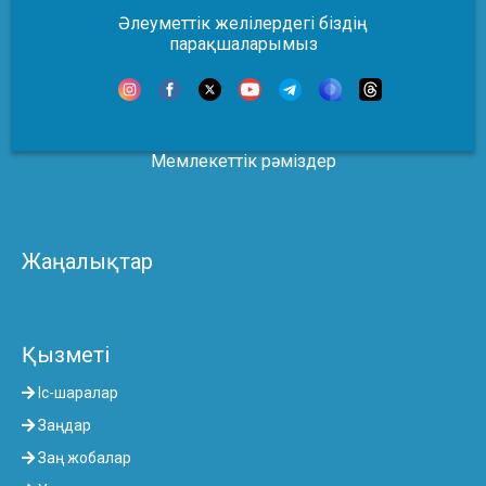
Әлеуметтік желілердегі біздің
парақшаларымыз
Мемлекеттік рәміздер
Жаңалықтар
Қызметі
Іс-шаралар
Заңдар
Заң жобалар