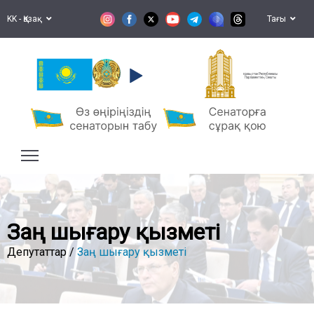
KK - Қазақ
Тағы
Қазақстан Республикасы
Парламентінің Сенаты
Заң шығару қызметі
Депутаттар /
Заң шығару қызметі