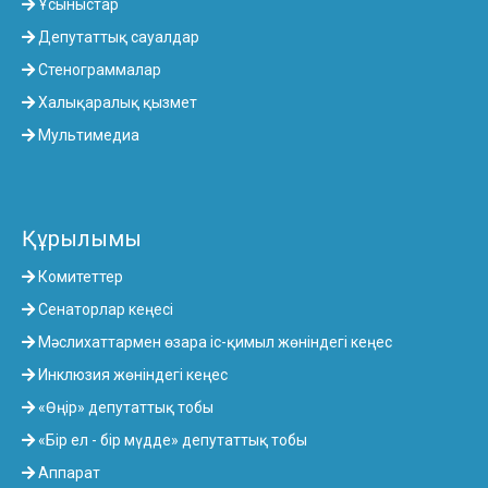
Ұсыныстар
Депутаттық сауалдар
Стенограммалар
Халықаралық қызмет
Мультимедиа
Құрылымы
Комитеттер
Сенаторлар кеңесі
Мәслихаттармен өзара іс-қимыл жөніндегі кеңес
Инклюзия жөніндегі кеңес
«Өңір» депутаттық тобы
«Бір ел - бір мүдде» депутаттық тобы
Аппарат