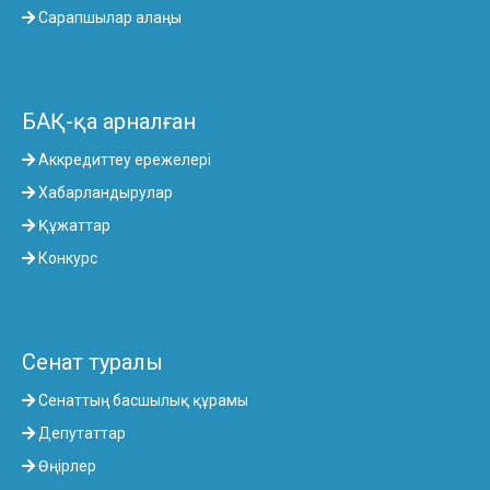
Сарапшылар алаңы
БАҚ-қа арналған
Аккредиттеу ережелері
Хабарландырулар
Құжаттар
Конкурс
Сенат туралы
Сенаттың басшылық құрамы
Депутаттар
Өңірлер