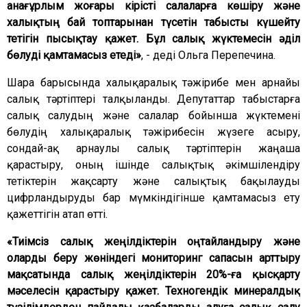
анағұрлым жоғары кірісті салаларға көшіру және
халықтың бай топтарынан түсетін табысты күшейту
тетігін пысықтау қажет. Бұл салық жүктемесін әділ
бөлуді қамтамасыз етеді»
, - деді Ольга Перепечина.
Шара барысында халықаралық тәжірибе мен арнайы
салық тәртіптері талқыланды. Депутаттар табыстарға
салық салудың және салалар бойынша жүктемені
бөлудің халықаралық тәжірибесін жүзеге асыру,
сондай-ақ арнаулы салық тәртіптерін жаңаша
қарастыру, оның ішінде салықтық әкімшілендіру
тетіктерін жақсарту және салықтық бақылауды
цифрландыруды бар мүмкіндігінше қамтамасыз ету
қажеттігін атап өтті.
«Тиімсіз салық жеңілдіктерін оңтайландыру және
оларды беру жөніндегі мониторинг сапасын арттыру
мақсатында салық жеңілдіктерін 20%-ға қысқарту
мәселесін қарастыру қажет. Техногендік минералдық