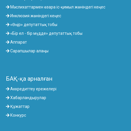
Мәслихаттармен өзара іс-қимыл жөніндегі кеңес
Инклюзия жөніндегі кеңес
«Өңір» депутаттық тобы
«Бір ел - бір мүдде» депутаттық тобы
Аппарат
Сарапшылар алаңы
БАҚ-қа арналған
Аккредиттеу ережелері
Хабарландырулар
Құжаттар
Конкурс