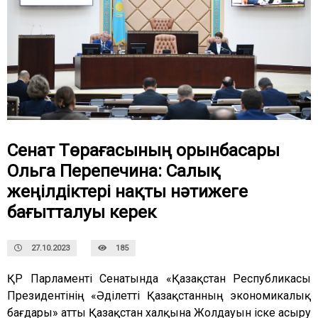
Сенат Төрағасының орынбасары
Ольга Перепечина: Салық
жеңілдіктері нақты нәтижеге
бағытталуы керек
27.10.2023
185
ҚР Парламенті Сенатында «Қазақстан Республикасы
Президентінің
«Әділетті Қазақстанның экономикалық
бағдары» атты Қазақстан халқына Жолдауын іске асыру