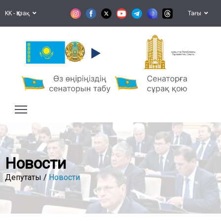
KK - Қазақ
Тағы
Қазақстан Республикасы
Парламентінің Сенаты
Новости
Депутаты /
Новости