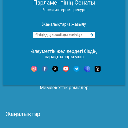
Парламентінің Сенаты
Ресми интернет-ресурс
Жаңалықтарға жазылу
Әлеуметтік желілердегі біздің
парақшаларымыз
Мемлекеттік рәміздер
Жаңалықтар