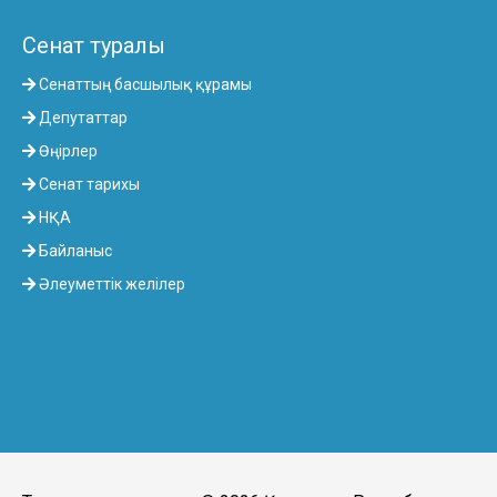
Сенат туралы
Сенаттың басшылық құрамы
Депутаттар
Өңірлер
Сенат тарихы
НҚА
Байланыс
Әлеуметтік желілер