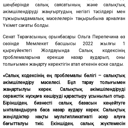
шеңберінде салық саясатының және салықтық
әкімшілендіруді жаңғыртудың негізгі тәсілдері мен
тұжырымдамалық мәселелері» тақырыбына арналған
Үкімет сағаты
болды.
Сенат Төрағасының орынбасары Ольга Перепечина өз
сөзінде Мемлекет басшысы 2022 жылғы 1
қыркүйектегі Жолдауында Салық кодексінің
проблемаларына ерекше назар аударып, оны
толығымен жаңарту керектігін атап өткенін еске салды.
«Салық кодексінің ең проблемалы бөлігі – салықтық
әкімшілендіру мәселесі. Бұл тарау толығымен
жаңартылуы керек. Салықтық әкімшілендіруді
сервистік нұсқаға көшіруді қарастыру ұсынылып отыр.
Біріншіден, бизнесті салық базасын кеңейтуге
ынталандыруға баса назар аудару керек. Салықтық
жеңілдіктер нақты мультипликативті әсер алуға
бағытталуы тиіс. Екіншіден, салық жүктемесін