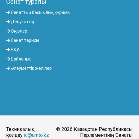
Сенат туралы
Сенаттың басшылық құрамы
Депутаттар
Өңірлер
Сенат тарихы
НҚА
Байланыс
Әлеуметтік желілер
Техникалық
© 2026 Қазақстан Республикасы
қолдау
ic@umto.kz
Парламентінің Сенаты