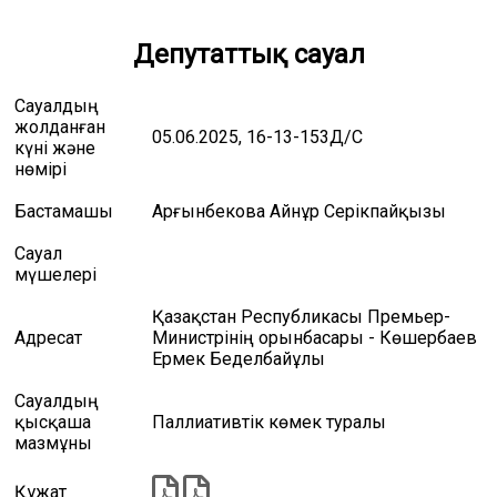
Депутаттық сауал
Сауалдың
жолданған
05.06.2025, 16-13-153Д/С
күні және
нөмірі
Бастамашы
Арғынбекова Айнұр Серікпайқызы
Сауал
мүшелері
Қазақстан Республикасы Премьер-
Адресат
Министрінің орынбасары - Көшербаев
Ермек Беделбайұлы
Сауалдың
қысқаша
Паллиативтік көмек туралы
мазмұны
Құжат