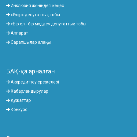
Инклюзия жөніндегі кеңес
«Өңір» депутаттық тобы
«Бір ел - бір мүдде» депутаттық тобы
Аппарат
Сарапшылар алаңы
БАҚ-қа арналған
Аккредиттеу ережелері
Хабарландырулар
Құжаттар
Конкурс