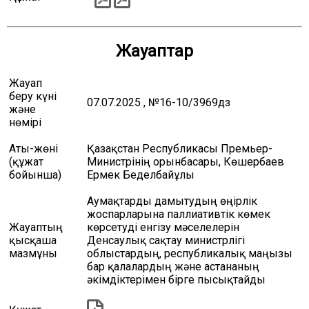
Жауаптар
Жауап
беру күні
07.07.2025 , №16-10/3969дз
және
нөмірі
Аты-жөні
Қазақстан Республикасы Премьер-
(құжат
Министрінің орынбасары, Көшербаев
бойынша)
Ермек Беделбайұлы
Аумақтарды дамытудың өңірлік
жоспарларына паллиативтік көмек
Жауаптың
көрсетуді енгізу мәселелерін
қысқаша
Денсаулық сақтау министрлігі
мазмұны
облыстардың, республикалық маңызы
бар қалалардың және астананың
әкімдіктерімен бірге пысықтайды