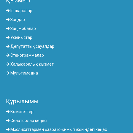
Қызметі
Іс-шаралар
Заңдар
Заң жобалар
Ұсыныстар
Депутаттық сауалдар
Стенограммалар
Халықаралық қызмет
Мультимедиа
Құрылымы
Комитеттер
Сенаторлар кеңесі
Мәслихаттармен өзара іс-қимыл жөніндегі кеңес