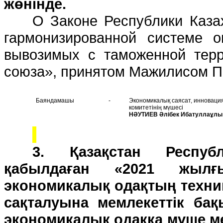
жөнінде.
О Законе Республики Каза
гармонизированной системе о
вывозимых с таможенной терр
союза», принятом Мажилисом П
Баяндамашы
-
Экономикалық саясат, инновация
комитетінің мүшесі
НӘУТИЕВ Әлібек Ибатуллаұлы
3. Қазақстан Республ
қабылдаған «2021 жыл
экономикалық одақтың техни
сақталуына мемлекеттік бақ
экономикалық одаққа мүше ме