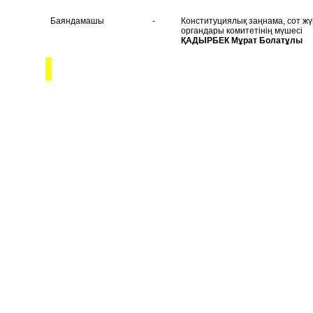
Баяндамашы
-
Конституциялық заңнама, сот жүй
органдары комитетінің мүшесі
ҚАДЫРБЕК Мұрат Болатұлы