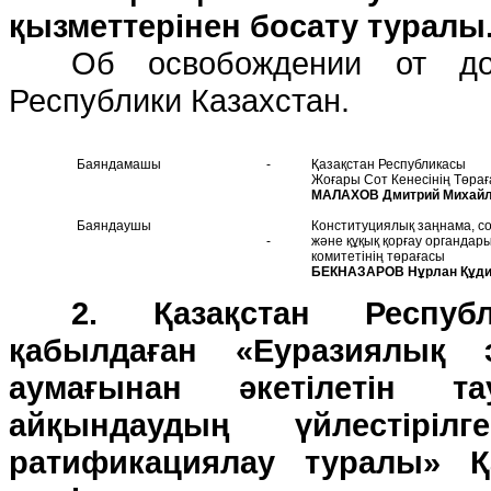
қызметтерінен босату туралы
Об освобождении от до
Республики Казахстан.
Баяндамашы
-
Қазақстан Республикасы
Жоғары Сот Кенесінің Төра
МАЛАХОВ Дмитрий Михай
Б
аянда
у
шы
Конституциялық заңнама, со
-
және құқық қорғау органдар
комитетінің төрағасы
БЕКНАЗАРОВ Нұрлан Құд
2. Қазақстан Республ
қабылдаған «Еуразиялық 
аумағынан әкетілетін т
айқындаудың үйлестіріл
ратификациялау туралы» Қ