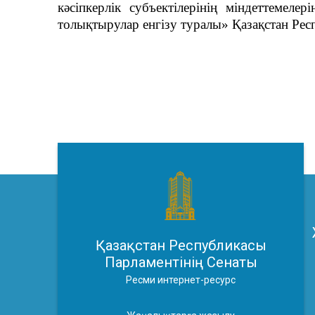
кәсіпкерлік субъектілерінің міндеттемеле
толықтырулар енгізу туралы» Қазақстан Ре
Қазақстан Республикасы
Парламентінің Сенаты
Ресми интернет-ресурс