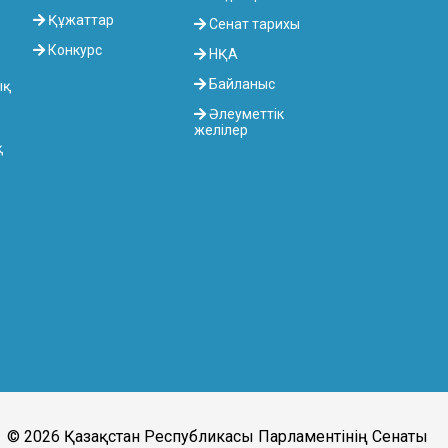
Құжаттар
Сенат тарихы
Конкурс
НҚА
Байланыс
ық
Әлеуметтік
желілер
қ
© 2026 Қазақстан Республикасы Парламентінің Сенаты