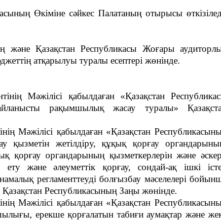
асының Өкіміне сәйкес Палатаның отырысы өткізілед
нің және Қазақстан Республикасы Жоғары аудиторл
жеттің атқарылуы туралы есептері жөнінде.
нтінің Мәжілісі қабылдаған «Қазақстан Республика
йланысты рақымшылық жасау туралы» Қазақст
інің Мәжілісі қабылдаған «Қазақстан Республикасын
ғау қызметін жетілдіру, құқық қорғау органдарыны
тық қорғау органдарының қызметкерлерін және әске
ету және әлеуметтік қорғау, сондай-ақ ішкі іст
намалық регламенттеуді болғызбау мәселелері бойын
» Қазақстан Республикасының Заңы жөнінде.
інің Мәжілісі қабылдаған «Қазақстан Республикасын
шылығы, ерекше қорғалатын табиғи аумақтар және же