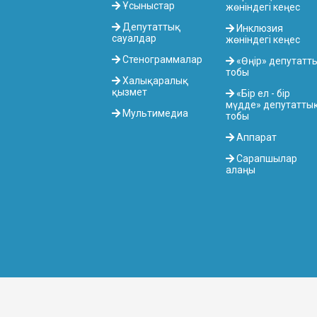
Ұсыныстар
жөніндегі кеңес
Депутаттық
Инклюзия
сауалдар
жөніндегі кеңес
Стенограммалар
«Өңір» депутатт
тобы
Халықаралық
қызмет
«Бір ел - бір
мүдде» депутатты
Мультимедиа
тобы
Аппарат
Сарапшылар
алаңы