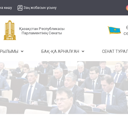
на көшу
Заң жобасын ұсыну
Қазақстан Республикасы
Парламентінің Сенаты
ҰРЫЛЫМЫ
БАҚ-ҚА АРНАЛҒАН
СЕНАТ ТУР