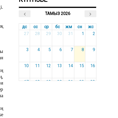
і.
ТАМЫЗ 2026
ық
дс
сс
ср
бс
жм
сн
жс
27
28
29
30
31
1
2
3
4
5
6
7
8
9
сы
ан
10
11
12
13
14
15
16
ың
ң,
17
18
19
20
21
22
23
ри
ер
ша
24
25
26
27
28
29
30
ың
31
1
2
3
4
5
6
ке