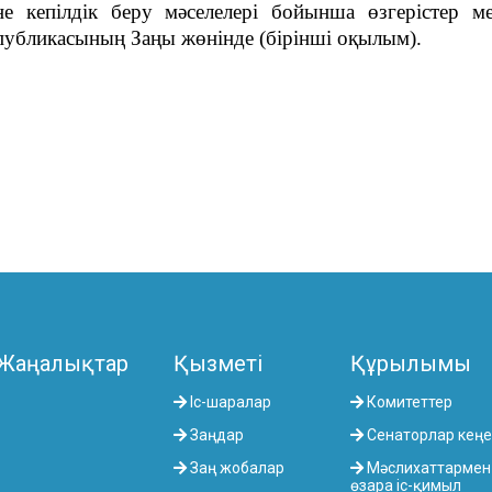
ріне кепілдік беру мәселелері бойынша өзгерістер м
спубликасының Заңы жөнінде (бірінші оқылым).
Жаңалықтар
Қызметі
Құрылымы
Іс-шаралар
Комитеттер
Заңдар
Сенаторлар кеңе
Заң жобалар
Мәслихаттармен
өзара іс-қимыл