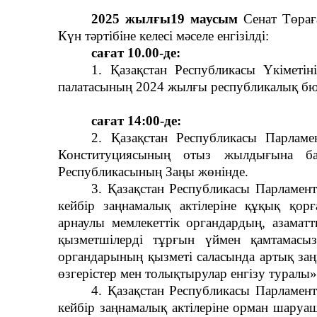
2025
жылғы
19 маусым
Сенат Төрағ
Күн тәртібіне келесі мәселе енгізілді:
сағат
10.00-де:
1. Қазақстан Республикасы Үкіметі
палатасының 2024 жылғы республикалық бюд
сағат
14:00-де:
2. Қазақстан Республикасы Парламе
Конституциясының отыз жылдығына ба
Республикасының Заңы жөнінде.
3. Қазақстан Республикасы Парламент
кейбір заңнамалық актілеріне құқық қор
арнаулы мемлекеттік органдардың, азамат
қызметшілерді тұрғын үймен қамтамасыз 
органдарының қызметі саласында артық заң
өзгерістер мен толықтырулар енгізу туралы
4. Қазақстан Республикасы Парламент
кейбір заңнамалық актілеріне орман шаруа