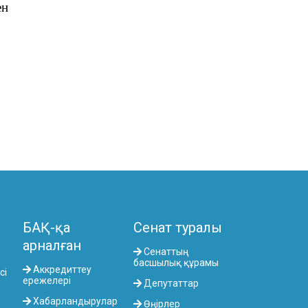
ен
БАҚ-қа
Сенат туралы
арналған
Сенаттың
басшылық құрамы
Аккредиттеу
сі
ережелері
Депутаттар
Хабарландырулар
Өңірлер