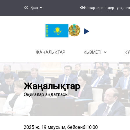
KK - Қазақ
Нашар көретіндер нұсқасы
ЖАҢАЛЫҚТАР
ҚЫЗМЕТІ
Қ
Жаңалықтар
Оқиғалар аңдатпасы
2025 ж. 19 маусым, бейсенбі10:00