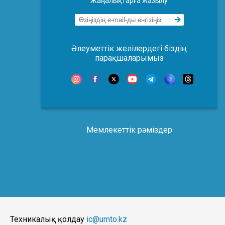
Жаңалықтарға жазылу
Әлеуметтік желілердегі біздің
парақшаларымыз
Мемлекеттік рәміздер
Техникалық қолдау
ic@umto.kz