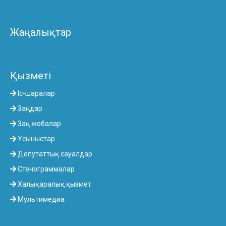
Жаңалықтар
Қызметі
Іс-шаралар
Заңдар
Заң жобалар
Ұсыныстар
Депутаттық сауалдар
Стенограммалар
Халықаралық қызмет
Мультимедиа