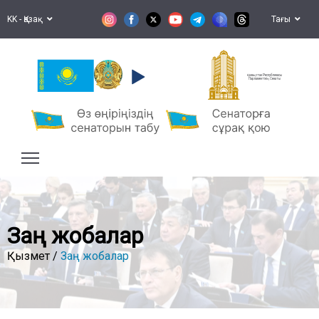
KK - Қазақ
Тағы
Қазақстан Республикасы
Парламентінің Сенаты
Заң жобалар
Қызмет /
Заң жобалар