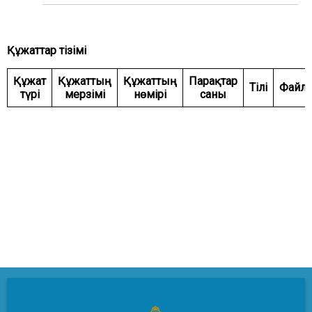
ЖӘНЕ ҚАУІПСІЗДІК КОМИТЕТІ
АГРАРЛЫҚ МӘСЕЛЕЛЕР, ТАБИҒАТТЫ
ПАЙДАЛАНУ ЖӘНЕ АУЫЛДЫҚ АУМАҚТАРДЫ
Құжаттар тізімі
ДАМЫТУ КОМИТЕТІ
ӘЛЕУМЕТТІК-МӘДЕНИ ДАМУ ЖӘНЕ ҒЫЛЫМ
Құжат
Құжаттың
Құжаттың
Парақтар
Тілі
Файл
КОМИТЕТІ
түрі
мерзімі
нөмірі
саны
ЭКОНОМИКАЛЫҚ САЯСАТ, ИННОВАЦИЯЛЫҚ
ДАМУ ЖӘНЕ КӘСІПКЕРЛІК ТҰРАҚТЫ КОМИТЕТІ