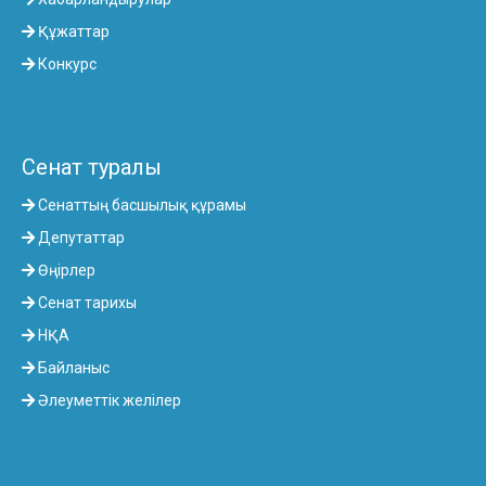
Құжаттар
Конкурс
Сенат туралы
Сенаттың басшылық құрамы
Депутаттар
Өңірлер
Сенат тарихы
НҚА
Байланыс
Әлеуметтік желілер