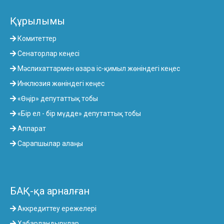
Құрылымы
Комитеттер
Сенаторлар кеңесі
Мәслихаттармен өзара іс-қимыл жөніндегі кеңес
Инклюзия жөніндегі кеңес
«Өңір» депутаттық тобы
«Бір ел - бір мүдде» депутаттық тобы
Аппарат
Сарапшылар алаңы
БАҚ-қа арналған
Аккредиттеу ережелері
Хабарландырулар