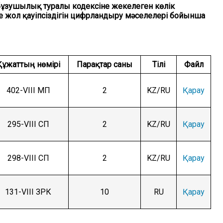
бұзушылық туралы кодексіне жекелеген көлік
е жол қауіпсіздігін цифрландыру мәселелері бойынша
Құжаттың нөмірі
Парақтар саны
Тілі
Файл
402-VIII МП
2
KZ/RU
Қарау
295-VIII СП
2
KZ/RU
Қарау
298-VIII СП
2
KZ/RU
Қарау
131-VIII ЗРК
10
RU
Қарау