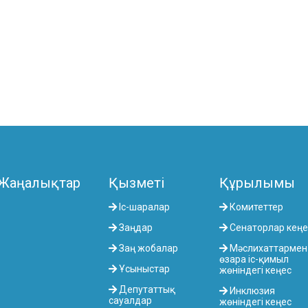
Жаңалықтар
Қызметі
Құрылымы
Іс-шаралар
Комитеттер
Заңдар
Сенаторлар кеңе
Заң жобалар
Мәслихаттармен
өзара іс-қимыл
Ұсыныстар
жөніндегі кеңес
Депутаттық
Инклюзия
сауалдар
жөніндегі кеңес