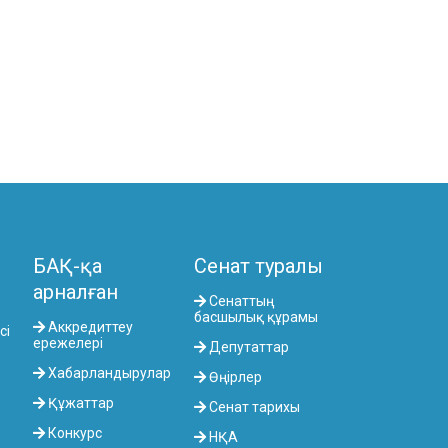
КОМИТЕТІ
АГРАРЛЫҚ МӘСЕЛЕЛЕР, ТАБИҒАТТЫ
ПАЙДАЛАНУ ЖӘНЕ АУЫЛДЫҚ
АУМАҚТАРДЫ ДАМЫТУ КОМИТЕТІ
ӘЛЕУМЕТТІК-МӘДЕНИ ДАМУ ЖӘНЕ
ҒЫЛЫМ КОМИТЕТІ
ЭКОНОМИКАЛЫҚ САЯСАТ,
ИННОВАЦИЯЛЫҚ ДАМУ ЖӘНЕ
КӘСІПКЕРЛІК ТҰРАҚТЫ КОМИТЕТІ
БАҚ-қа
Сенат туралы
арналған
Сенаттың
басшылық құрамы
Аккредиттеу
сі
ережелері
Депутаттар
Хабарландырулар
Өңірлер
Құжаттар
Сенат тарихы
Конкурс
НҚА