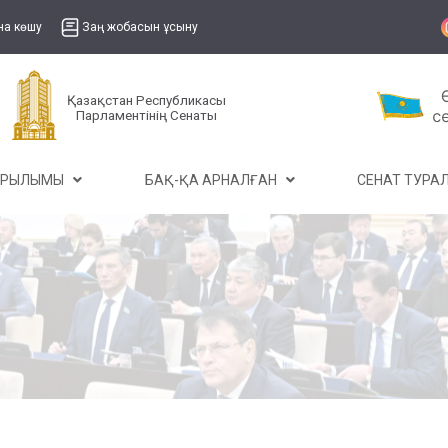
на көшу
Заң жобасын ұсыну
Қазақстан Республикасы
Парламентінің Сенаты
ҰРЫЛЫМЫ
БАҚ-ҚА АРНАЛҒАН
СЕНАТ ТУР