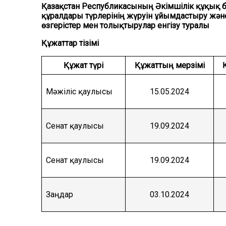
Қазақстан Республикасының Әкімшілік құқық 
құралдары түрлерінің жүруін ұйымдастыру жән
өзгерістер мен толықтырулар енгізу туралы
Құжаттар тізімі
Құжат түрі
Құжаттың мерзімі
Мәжіліс қаулысы
15.05.2024
Сенат қаулысы
19.09.2024
Сенат қаулысы
19.09.2024
Заңдар
03.10.2024