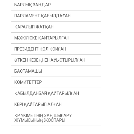
БАРЛЫҚ ЗАҢДАР
ПАРЛАМЕНТ ҚАБЫЛДАҒАН
ҚАРАЛЫП ЖАТҚАН
МӘЖІЛІСКЕ ҚАЙТАРЫЛҒАН
ПРЕЗИДЕНТ ҚОЛ ҚОЙҒАН
ӨТКЕН КЕЗЕҢНЕН АУЫСТЫРЫЛҒАН
БАСТАМАШЫ
ӨТКЕН ЖЫЛДАН
КОМИТЕТТЕР
ӨТКЕН СЕССИЯДАН
ПРЕЗИДЕНТ
ҚАБЫЛДАНБАЙ ҚАЙТАРЫЛҒАН
ДЕПУТАТ(Ы)
КОНСТИТУЦИЯЛЫҚ ЗАҢНАМА, СОТ
ЖҮЙЕСІ ЖӘНЕ ҚҰҚЫҚ ҚОРҒАУ
ОРГАНДАРЫ КОМИТЕТІ
КЕРІ ҚАЙТАРЫП АЛҒАН
ҮКІМЕТ
ҚАРЖЫ ЖӘНЕ БЮДЖЕТ КОМИТЕТІ
ҚР ҮКІМЕТІНІҢ ЗАҢ ШЫҒАРУ
ЖҰМЫСЫНЫҢ ЖОСПАРЫ
ХАЛЫҚАРАЛЫҚ ҚАТЫНАСТАР,
ҚОРҒАНЫС ЖӘНЕ ҚАУІПСІЗДІК