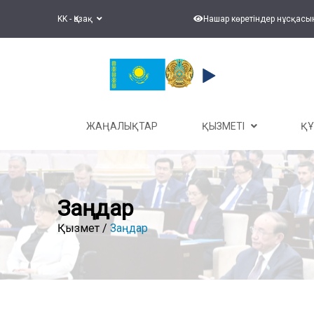
KK - Қазақ
Нашар көретіндер нұсқасы
ЖАҢАЛЫҚТАР
ҚЫЗМЕТІ
Қ
Заңдар
Қызмет /
Заңдар