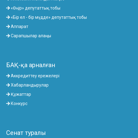
«Өңір» депутаттық тобы
«Бір ел - бір мүдде» депутаттық тобы
Аппарат
Сарапшылар алаңы
БАҚ-қа арналған
Аккредиттеу ережелері
Хабарландырулар
Құжаттар
Конкурс
Сенат туралы