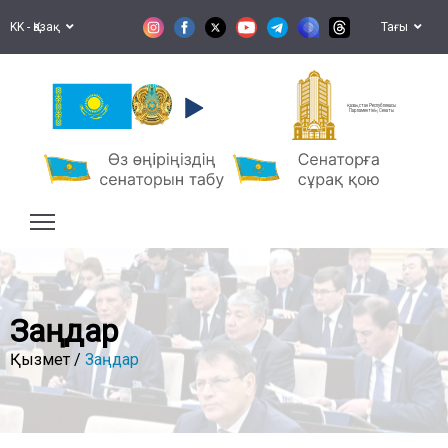
KK - Қазақ
Тағы
Қазақстан Республикасы
Парламентінің Сенаты
Заңдар
Қызмет /
Заңдар