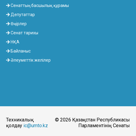
Сенаттың басшылық құрамы
Депутаттар
Өңірлер
Сенат тарихы
НҚА
Байланыс
Әлеуметтік желілер
Техникалық
© 2026 Қазақстан Республикасы
қолдау
ic@umto.kz
Парламентінің Сенаты