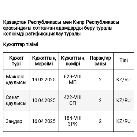
ЖӘНЕ ҚАУІПСІЗДІК КОМИТЕТІ
АГРАРЛЫҚ МӘСЕЛЕЛЕР, ТАБИҒАТТЫ
ПАЙДАЛАНУ ЖӘНЕ АУЫЛДЫҚ АУМАҚТАРДЫ
Қазақстан Республикасы мен Кипр Республикасы
ДАМЫТУ КОМИТЕТІ
арасындағы сотталған адамдарды беру туралы
келісімді ратификациялау туралы
ӘЛЕУМЕТТІК-МӘДЕНИ ДАМУ ЖӘНЕ ҒЫЛЫМ
КОМИТЕТІ
Құжаттар тізімі
ЭКОНОМИКАЛЫҚ САЯСАТ, ИННОВАЦИЯЛЫҚ
ДАМУ ЖӘНЕ КӘСІПКЕРЛІК ТҰРАҚТЫ КОМИТЕТІ
Құжат
Құжаттың
Құжаттың
Парақтар
Тілі
түрі
мерзімі
нөмірі
саны
Мәжіліс
629-VIII
19.02.2025
2
KZ/RU
қаулысы
МП
Сенат
422-VIII
10.04.2025
2
KZ/RU
қаулысы
СП
184-VIII
Заңдар
16.04.2025
2
KZ/RU
ЗРК