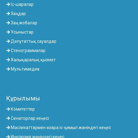
Іс-шаралар
Заңдар
Заң жобалар
Ұсыныстар
Депутаттық сауалдар
Стенограммалар
Халықаралық қызмет
Мультимедиа
Құрылымы
Комитеттер
Сенаторлар кеңесі
Мәслихаттармен өзара іс-қимыл жөніндегі кеңес
Инклюзия жөніндегі кеңес