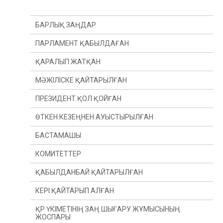
БАРЛЫҚ ЗАҢДАР
ПАРЛАМЕНТ ҚАБЫЛДАҒАН
ҚАРАЛЫП ЖАТҚАН
МӘЖІЛІСКЕ ҚАЙТАРЫЛҒАН
ПРЕЗИДЕНТ ҚОЛ ҚОЙҒАН
ӨТКЕН КЕЗЕҢНЕН АУЫСТЫРЫЛҒАН
БАСТАМАШЫ
ӨТКЕН ЖЫЛДАН
КОМИТЕТТЕР
ӨТКЕН СЕССИЯДАН
ПРЕЗИДЕНТ
ҚАБЫЛДАНБАЙ ҚАЙТАРЫЛҒАН
ДЕПУТАТ(Ы)
КОНСТИТУЦИЯЛЫҚ ЗАҢНАМА, СОТ ЖҮЙЕСІ
ЖӘНЕ ҚҰҚЫҚ ҚОРҒАУ ОРГАНДАРЫ КОМИТЕТІ
КЕРІ ҚАЙТАРЫП АЛҒАН
ҮКІМЕТ
ҚАРЖЫ ЖӘНЕ БЮДЖЕТ КОМИТЕТІ
ҚР ҮКІМЕТІНІҢ ЗАҢ ШЫҒАРУ ЖҰМЫСЫНЫҢ
ЖОСПАРЫ
ХАЛЫҚАРАЛЫҚ ҚАТЫНАСТАР, ҚОРҒАНЫС