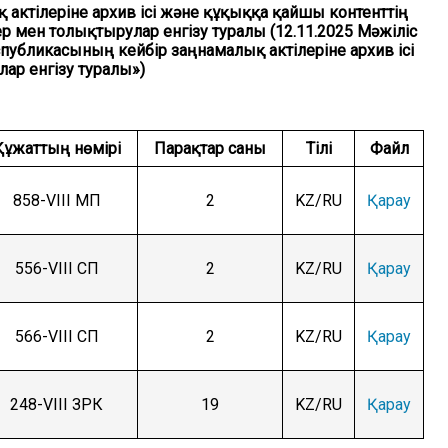
актілеріне архив ісі және құқыққа қайшы контенттің
р мен толықтырулар енгізу туралы (12.11.2025 Мәжіліс
публикасының кейбір заңнамалық актілеріне архив ісі
ар енгізу туралы»)
Құжаттың нөмірі
Парақтар саны
Тілі
Файл
858-VIII МП
2
KZ/RU
Қарау
556-VIII СП
2
KZ/RU
Қарау
566-VIII СП
2
KZ/RU
Қарау
248-VIII ЗРК
19
KZ/RU
Қарау