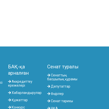
КОМИТЕТІ
АГРАРЛЫҚ МӘСЕЛЕЛЕР, ТАБИҒАТТЫ
ПАЙДАЛАНУ ЖӘНЕ АУЫЛДЫҚ
АУМАҚТАРДЫ ДАМЫТУ КОМИТЕТІ
ӘЛЕУМЕТТІК-МӘДЕНИ ДАМУ ЖӘНЕ
ҒЫЛЫМ КОМИТЕТІ
ЭКОНОМИКАЛЫҚ САЯСАТ,
ИННОВАЦИЯЛЫҚ ДАМУ ЖӘНЕ
КӘСІПКЕРЛІК ТҰРАҚТЫ КОМИТЕТІ
БАҚ-қа
Сенат туралы
арналған
Сенаттың
басшылық құрамы
Аккредиттеу
сі
ережелері
Депутаттар
Хабарландырулар
Өңірлер
Құжаттар
Сенат тарихы
Конкурс
НҚА