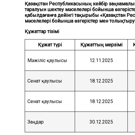
Қазақстан Республикасының кейбір заңнамалық 
таралуын шектеу мәселелері бойынша өзгерісте
қабылдағанға дейінгі тақырыбы «Қазақстан Рес
мәселелері бойынша өзгерістер мен толықтырул
Құжаттар тізімі
Құжат түрі
Құжаттың мерзімі
Мәжіліс қаулысы
12.11.2025
Сенат қаулысы
18.12.2025
Сенат қаулысы
18.12.2025
Заңдар
30.12.2025