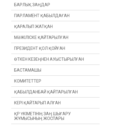
БАРЛЫҚ ЗАҢДАР
ПАРЛАМЕНТ ҚАБЫЛДАҒАН
ҚАРАЛЫП ЖАТҚАН
МӘЖІЛІСКЕ ҚАЙТАРЫЛҒАН
ПРЕЗИДЕНТ ҚОЛ ҚОЙҒАН
ӨТКЕН КЕЗЕҢНЕН АУЫСТЫРЫЛҒАН
БАСТАМАШЫ
ӨТКЕН ЖЫЛДАН
КОМИТЕТТЕР
ӨТКЕН СЕССИЯДАН
ПРЕЗИДЕНТ
ҚАБЫЛДАНБАЙ ҚАЙТАРЫЛҒАН
ДЕПУТАТ(Ы)
КОНСТИТУЦИЯЛЫҚ ЗАҢНАМА, СОТ
ЖҮЙЕСІ ЖӘНЕ ҚҰҚЫҚ ҚОРҒАУ
ОРГАНДАРЫ КОМИТЕТІ
КЕРІ ҚАЙТАРЫП АЛҒАН
ҮКІМЕТ
ҚАРЖЫ ЖӘНЕ БЮДЖЕТ КОМИТЕТІ
ҚР ҮКІМЕТІНІҢ ЗАҢ ШЫҒАРУ
ЖҰМЫСЫНЫҢ ЖОСПАРЫ
ХАЛЫҚАРАЛЫҚ ҚАТЫНАСТАР,
ҚОРҒАНЫС ЖӘНЕ ҚАУІПСІЗДІК