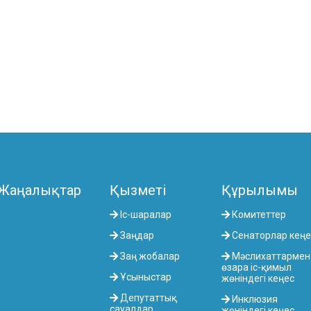
Жаңалықтар
Қызметі
Құрылымы
Іс-шаралар
Комитеттер
Заңдар
Сенаторлар кеңе
Заң жобалар
Мәслихаттармен
өзара іс-қимыл
Ұсыныстар
жөніндегі кеңес
Депутаттық
Инклюзия
сауалдар
жөніндегі кеңес