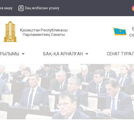
на көшу
Заң жобасын ұсыну
Қазақстан Республикасы
Парламентінің Сенаты
ҰРЫЛЫМЫ
БАҚ-ҚА АРНАЛҒАН
СЕНАТ ТУР