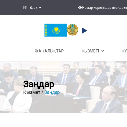
KK - Қазақ
Нашар көретіндер нұсқасы
ЖАҢАЛЫҚТАР
ҚЫЗМЕТІ
Қ
Заңдар
Қызмет /
Заңдар