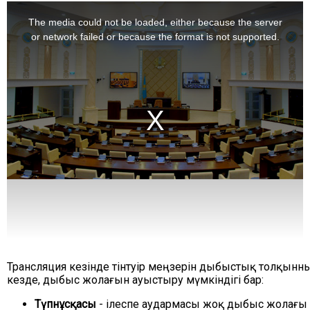
This
is
The media could not be loaded, either because the server
a
modal
or network failed or because the format is not supported.
window.
Трансляция кезінде тінтуір меңзерін дыбыстық толқынны
кезде, дыбыс жолағын ауыстыру мүмкіндігі бар:
Түпнұсқасы
- ілеспе аудармасы жоқ дыбыс жолағы