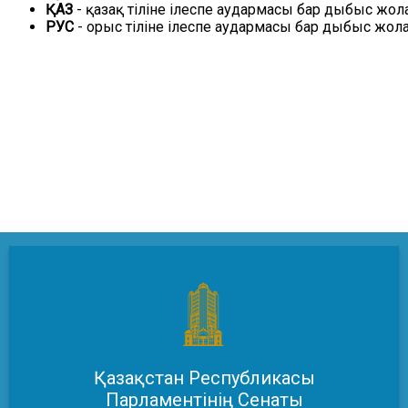
ҚАЗ
- қазақ тіліне ілеспе аудармасы бар дыбыс жол
РУС
- орыс тіліне ілеспе аудармасы бар дыбыс жол
Қазақстан Республикасы
Парламентінің Сенаты