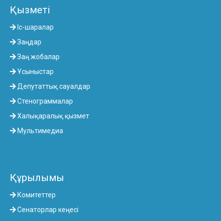
Қызметі
Іс-шаралар
Заңдар
Заң жобалар
Ұсыныстар
Депутаттық сауалдар
Стенограммалар
Халықаралық қызмет
Мультимедиа
Құрылымы
Комитеттер
Сенаторлар кеңесі