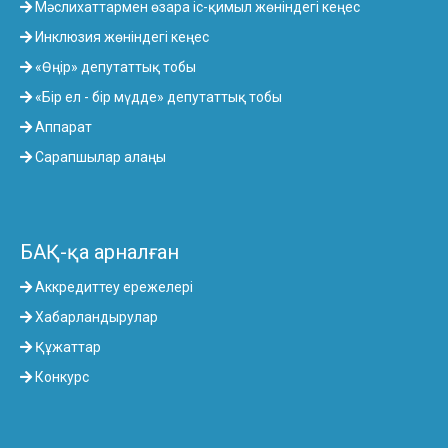
Мәслихаттармен өзара іс-қимыл жөніндегі кеңес
Инклюзия жөніндегі кеңес
«Өңір» депутаттық тобы
«Бір ел - бір мүдде» депутаттық тобы
Аппарат
Сарапшылар алаңы
БАҚ-қа арналған
Аккредиттеу ережелері
Хабарландырулар
Құжаттар
Конкурс