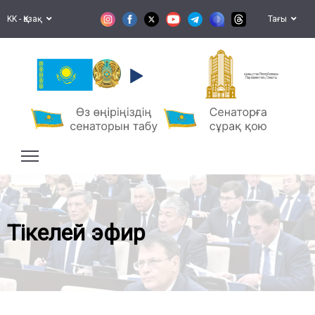
KK - Қазақ
Тағы
Қазақстан Республикасы
Парламентінің Сенаты
Тікелей эфир