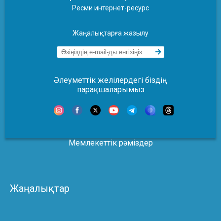
Ресми интернет-ресурс
Жаңалықтарға жазылу
Әлеуметтік желілердегі біздің
парақшаларымыз
Мемлекеттік рәміздер
Жаңалықтар