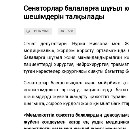
Сенаторлар балаларға шұғыл к
шешімдерін талқылады
11.07.2025
533
Сенат депутаттары Нурия Ниязова мен Ж
медициналық жәрдем көрсету орталығында бо
балаларға шұғыл және мамандандырылған кө
пациенттерді хирургия, нейрохирургия, травма
туған нәрестелер хирургиясы сияқты бағыттар
Сенаторлар басшылықпен және мейірбике қы
қолжетімділігін арттыру, пациенттерді ба
шешімдерді жүйелі жаңарту қажеттігі туралы
шығынға, әсіресе күрделі және қымбат бағытта
«Мемлекеттік саясатта балалардың денсаулығ
жүйені қолдаумен қатар ең үздік медицина
көрсетілетін заманауи жағдай жасау маңызды. 