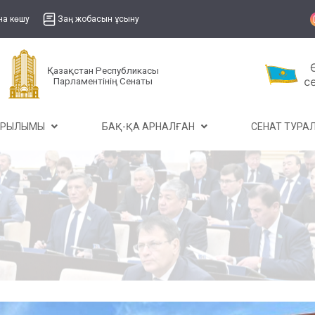
на көшу
Заң жобасын ұсыну
Қазақстан Республикасы
Парламентінің Сенаты
ҰРЫЛЫМЫ
БАҚ-ҚА АРНАЛҒАН
СЕНАТ ТУР