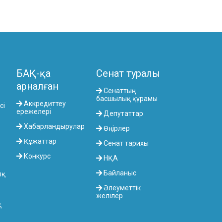
БАҚ-қа
Сенат туралы
арналған
Сенаттың
басшылық құрамы
Аккредиттеу
сі
ережелері
Депутаттар
Хабарландырулар
Өңірлер
Құжаттар
Сенат тарихы
Конкурс
НҚА
Байланыс
ық
Әлеуметтік
желілер
қ