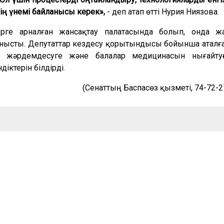
ің үнемі байланысы керек»,
- деп атап өтті Нурия Ниязова.
ерге арналған жансақтау палатасында болып, онда ж
нысты. Депутаттар кездесу қорытындысы бойынша аталғ
 жәрдемдесуге және балалар медицинасын нығайту
іктерін білдірді.
(Сенаттың Баспасөз қызметі, 74-72-2