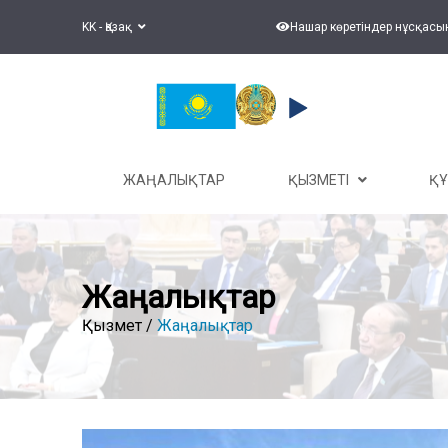
KK - Қазақ
Нашар көретіндер нұсқасы
ЖАҢАЛЫҚТАР
ҚЫЗМЕТІ
Қ
Жаңалықтар
Қызмет /
Жаңалықтар