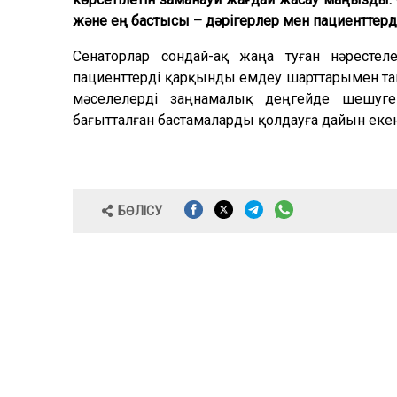
және ең бастысы – дәрігерлер мен пациенттерд
Сенаторлар сондай-ақ жаңа туған нәрестел
пациенттерді қарқынды емдеу шарттарымен та
мәселелерді заңнамалық деңгейде шешуге
бағытталған бастамаларды қолдауға дайын екенд
БӨЛІСУ