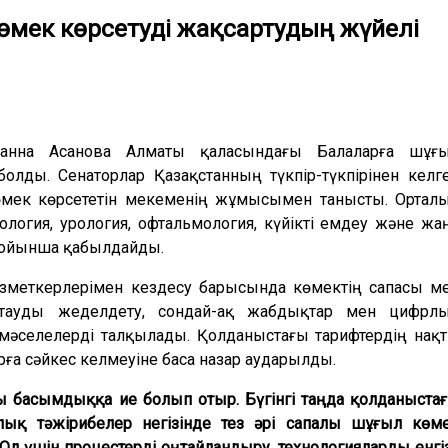
өмек көрсетуді жақсартудың жүйелі
анна Асанова Алматы қаласындағы Балаларға шұғ
лды. Сенаторлар Қазақстанның түкпір-түкпірінен келг
мек көрсететін мекеменің жұмысымен танысты. Ортал
тология, урология, офтальмология, күйікті емдеу және жа
 бойынша қабылдайды.
зметкерлерімен кездесу барысында көмектің сапасы м
ғыттауды жеделдету, сондай-ақ жабдықтар мен цифрл
 мәселелерді талқылады. Қолданыстағы тарифтердің нақ
рға сәйкес келмеуіне баса назар аударылды.
ы басымдыққа ие болып отыр. Бүгінгі таңда қолданыста
лық тәжірибелер негізінде тез әрі сапалы шұғыл көм
Ол үшін процестерді оңтайландыру, технологияларды енгі