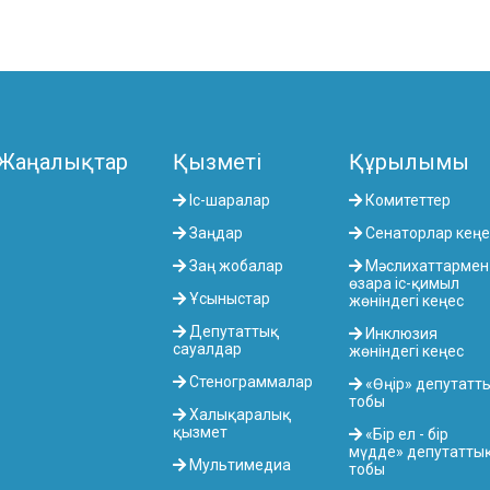
Жаңалықтар
Қызметі
Құрылымы
Іс-шаралар
Комитеттер
Заңдар
Сенаторлар кеңе
Заң жобалар
Мәслихаттармен
өзара іс-қимыл
Ұсыныстар
жөніндегі кеңес
Депутаттық
Инклюзия
сауалдар
жөніндегі кеңес
Стенограммалар
«Өңір» депутатт
тобы
Халықаралық
қызмет
«Бір ел - бір
мүдде» депутатты
Мультимедиа
тобы