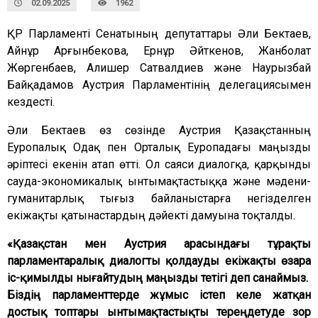
02.09.2025
1962
ҚР Парламенті Сенатының депутаттары Әли Бектаев,
Айнұр Арғынбекова, Ернұр Әйткенов, Жанболат
Жөргенбаев, Алишер Сатвалдиев және Наурызбай
Байқадамов Аустрия Парламентінің делегациясымен
кездесті.
Әли Бектаев өз сөзінде Аустрия Қазақстанның
Еуропалық Одақ пен Орталық Еуропадағы маңызды
әріптесі екенін атап өтті. Ол саяси диалогқа, қарқынды
сауда-экономикалық ынтымақтастыққа және мәдени-
гуманитарлық тығыз байланыстарға негізделген
екіжақты қатынастардың дәйекті дамуына тоқталды.
«Қазақстан мен Аустрия арасындағы тұрақты
парламентаралық диалогты қолдауды екіжақты өзара
іс-қимылды нығайтудың маңызды тетігі деп санаймыз.
Біздің парламенттерде жұмыс істеп келе жатқан
достық топтары ынтымақтастықты тереңдетуде зор