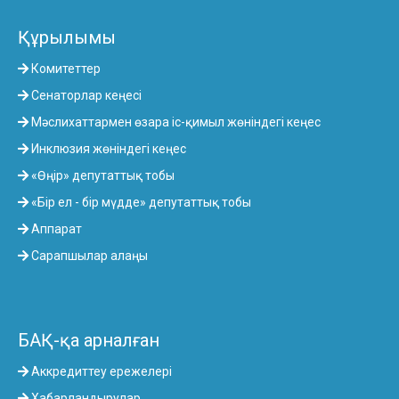
Құрылымы
Комитеттер
Сенаторлар кеңесі
Мәслихаттармен өзара іс-қимыл жөніндегі кеңес
Инклюзия жөніндегі кеңес
«Өңір» депутаттық тобы
«Бір ел - бір мүдде» депутаттық тобы
Аппарат
Сарапшылар алаңы
БАҚ-қа арналған
Аккредиттеу ережелері
Хабарландырулар