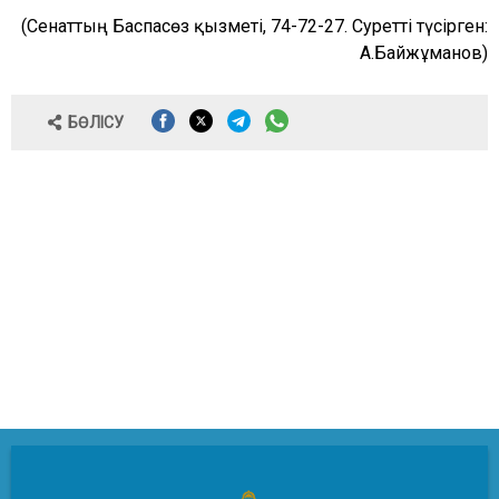
(Сенаттың Баспасөз қызметі, 74-72-27. Суретті түсірген:
А.Байжұманов)
БӨЛІСУ