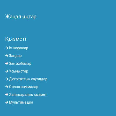
Жаңалықтар
Қызметі
Іс-шаралар
Заңдар
Заң жобалар
Ұсыныстар
Депутаттық сауалдар
Стенограммалар
Халықаралық қызмет
Мультимедиа