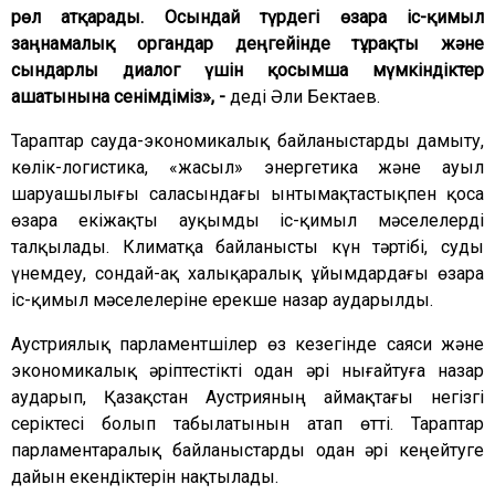
рөл атқарады. Осындай түрдегі өзара іс-қимыл
заңнамалық органдар деңгейінде тұрақты және
сындарлы диалог үшін қосымша мүмкіндіктер
ашатынына сенімдіміз», -
деді Әли Бектаев.
Тараптар сауда-экономикалық байланыстарды дамыту,
көлік-логистика, «жасыл» энергетика және ауыл
шаруашылығы саласындағы ынтымақтастықпен қоса
өзара екіжақты ауқымды іс-қимыл мәселелерді
талқылады. Климатқа байланысты күн тәртібі, суды
үнемдеу, сондай-ақ халықаралық ұйымдардағы өзара
іс-қимыл мәселелеріне ерекше назар аударылды.
Аустриялық парламентшілер өз кезегінде саяси және
экономикалық әріптестікті одан әрі нығайтуға назар
аударып, Қазақстан Аустрияның аймақтағы негізгі
серіктесі болып табылатынын атап өтті. Тараптар
парламентаралық байланыстарды одан әрі кеңейтуге
дайын екендіктерін нақтылады.