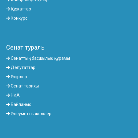
Құжаттар
Конкурс
Сенат туралы
Сенаттың басшылық құрамы
Депутаттар
Өңірлер
Сенат тарихы
НҚА
Байланыс
Әлеуметтік желілер