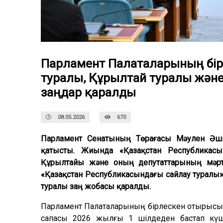
Парламент Палаталарының бі
туралы, Құрылтай туралы және
заңдар қаралды
08.05.2026
670
Парламент Сенатының Төрағасы Мәулен Әш
қатысты. Жиында «Қазақстан Республикасы
Құрылтайы және оның депутаттарының мәрте
«Қазақстан Республикасындағы сайлау туралы»
туралы заң жобасы қаралды.
Парламент Палаталарының бірлескен отырысын
сапасы 2026 жылғы 1 шілдеден бастап күш