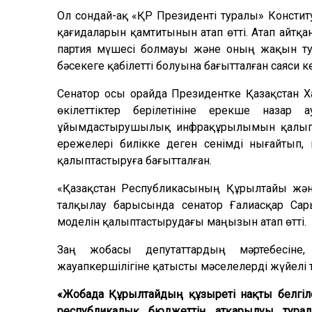
Ол сондай-ақ «ҚР Президенті туралы» Консти
қағидаларын қамтитынын атап өтті. Атап айтқан
партия мүшесі болмауы және оның жақын ту
бәсекеге қабілетті болуына бағытталған саяси ке
Сенатор осы орайда Президентке Қазақстан Х
өкілеттіктер берілетініне ерекше наза
ұйымдастырушылық инфрақұрылымын қалыпта
ережелері билікке деген сенімді нығайтып,
қалыптастыруға бағытталған.
«Қазақстан Республикасының Құрылтайы жән
талқылау барысында сенатор Ғалиасқар Сар
моделін қалыптастырудағы маңызын атап өтті.
Заң жобасы депутаттардың мәртебесіне, 
жауапкершілігіне қатысты мәселелерді жүйелі т
«Жобада Құрылтайдың құзыреті нақты белгіле
республикалық бюджеттің атқарылуы турал