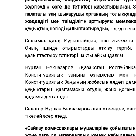
жүргізудің өзге де тетіктері қарастырылған.
палаталы заң шығарушы органның толыққанды
жеделдігі мен тиімділігін арттыруға; мемлек
құқықтық негізді қалыптастырады»,
- деді сен
Сонымен қатар Құрылтайдың ішкі қызметін 
Оның ішінде отырыстарды өткізу тәртібі
қалыптастыру тетіктері нақты айқындалған.
Нурлан Бекназаров «Қазақстан Республик
Конституциялық заңына өзгерістер мен т
Конституциялық Заңының жобасын елдегі демо
құқықтарын қамтамасыз етудің және қоғамн
қадамы деп атады.
Сенатор Нурлан Бекназаров атап өткендей, енгізі
тікелей әсер етеді.
«Сайлау комиссиялары мүшелеріне қойылатын т
және өзге де материалдық көмек қабылдауға 