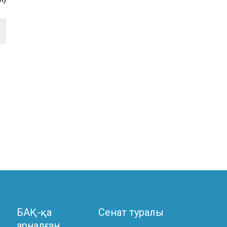
БАҚ-қа
Сенат туралы
арналған