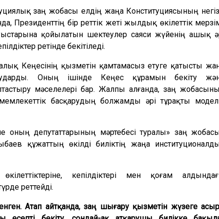
туциялық заң жобасы елдің жаңа Конституциясының негіз
да, Президенттің бір реттік жеті жылдық өкілеттік мерзім
ыстарына қойылатын шектеулер саяси жүйенің ашық ә
пілдіктер ретінде бекітіледі.
алық Кеңесінің қызметін қамтамасыз етуге қатысты жа
р аударды. Оның ішінде Кеңес құрамын бекіту жә
стыру мәселелері бар. Жалпы алғанда, заң жобасын
 мемлекеттік басқарудың болжамды әрі тұрақты модел
е оның депутаттарының мәртебесі туралы» заң жобас
ыбаев құжаттың өкілді биліктің жаңа институционалд
өкілеттіктеріне, кепілдіктері мен қоғам алдында
үрде реттейді.
нген. Атап айтқанда, заң шығару қызметін жүзеге асыр
ы есепті бекіту, сондай-ақ атқарушы билікке бақыл