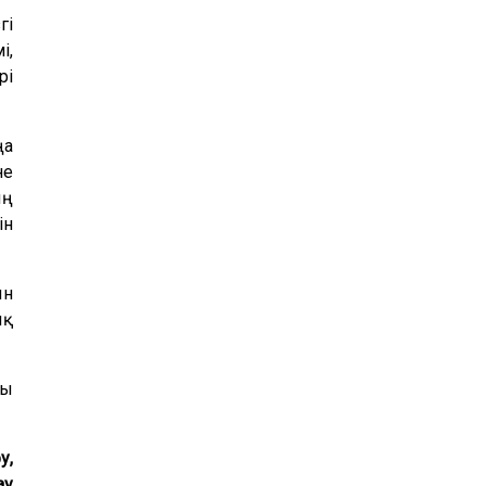
гі
і,
рі
ңа
не
ың
ін
ын
ық
ғы
у,
ау