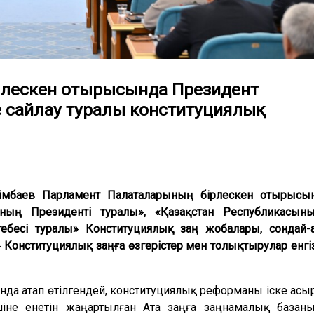
рлескен отырысында Президент
 сайлау туралы конституциялық
імбаев Парламент Палаталарының бірлескен отырысы
ның Президенті туралы», «Қазақстан Республикасын
бесi туралы» Конституциялық заң жобалары, сондай-
 Конституциялық заңға өзгерістер мен толықтырулар енгі
да атап өтілгендей, конституциялық реформаны іске асы
іне енетін жаңартылған Ата заңға заңнамалық базан