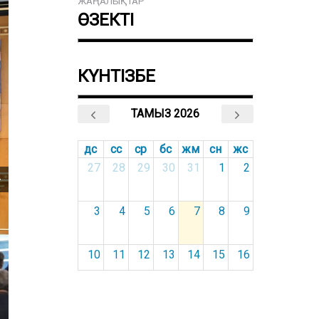
ЖАҢАЛЫҚТАР
ӨЗЕКТІ
КҮНТІЗБЕ
ТАМЫЗ 2026
дс
сс
ср
бс
жм
сн
жс
27
28
29
30
31
1
2
3
4
5
6
7
8
9
10
11
12
13
14
15
16
17
18
19
20
21
22
23