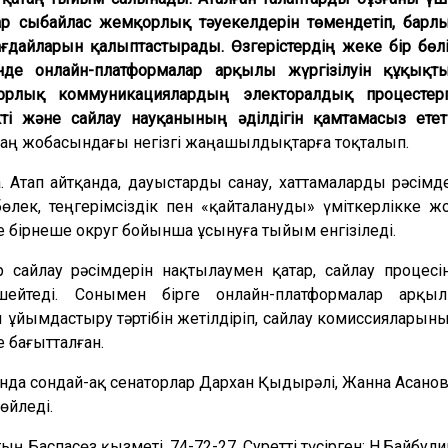
алар сыбайлас жемқорлық тәуекелдерін төмендетіп, барл
ағдайларын қалыптастырады. Өзгерістердің жеке бір бөлі
інде онлайн-платформалар арқылы жүргізілуін құқықт
цифрлық коммуникациялардың электоралдық процестер
 және сайлау науқанының әділдігін қамтамасыз етет
 заң жобасындағы негізгі жаңашылдықтарға тоқталып.
. Атап айтқанда, дауыстарды санау, хаттамаларды рәсімд
бөлек, теңгерімсіздік пен «қайталануды» үміткерлікке ж
 бірнеше округ бойынша ұсынуға тыйым енгізіледі.
сайлау рәсімдерін нақтылаумен қатар, сайлау процесі
ейтеді. Сонымен бірге онлайн-платформалар арқы
ды ұйымдастыру тәртібін жетілдіріп, сайлау комиссияларын
е бағытталған.
да сондай-ақ сенаторлар Дархан Қыдырәлі, Жанна Асанов
өйледі.
ың Баспасөз қызметі, 74-72-27. Суретті түсірген: Н.Байбули