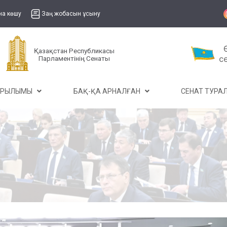
на көшу
Заң жобасын ұсыну
Қазақстан Республикасы
Парламентінің Сенаты
ҰРЫЛЫМЫ
БАҚ-ҚА АРНАЛҒАН
СЕНАТ ТУР