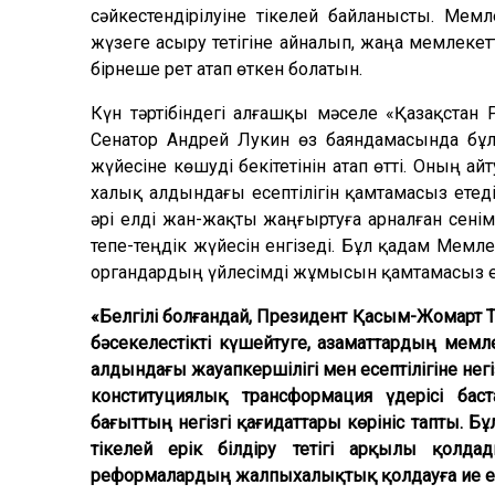
сәйкестендірілуіне тікелей байланысты. Ме
жүзеге асыру тетігіне айналып, жаңа мемлекетт
бірнеше рет атап өткен болатын.
Күн тәртібіндегі алғашқы мәселе «Қазақстан
Сенатор Андрей Лукин өз баяндамасында бұл 
жүйесіне көшуді бекітетінін атап өтті. Оның 
халық алдындағы есептілігін қамтамасыз етед
әрі елді жан-жақты жаңғыртуға арналған сені
тепе-теңдік жүйесін енгізеді. Бұл қадам Ме
органдардың үйлесімді жұмысын қамтамасыз етет
«Белгілі болғандай, Президент Қасым-Жомарт Т
бәсекелестікті күшейтуге, азаматтардың мемл
алдындағы жауапкершілігі мен есептілігіне нег
конституциялық трансформация үдерісі ба
бағыттың негізгі қағидаттары көрініс тапты. Б
тікелей ерік білдіру тетігі арқылы қолда
реформалардың жалпыхалықтық қолдауға ие ек