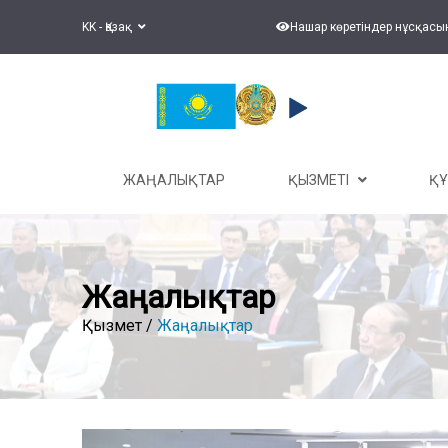
KK - Қазақ
Нашар көретіндер нұсқасы
ЖАҢАЛЫҚТАР
ҚЫЗМЕТІ
Қ
Жаңалықтар
Қызмет /
Жаңалықтар