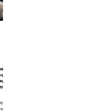
24
25
26
27
28
29
30
31
1
2
3
4
5
6
на
ың
ақ
зу
ру
ың