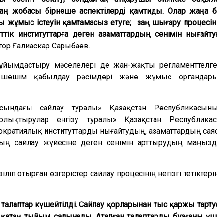
 Заң жобасы бірнеше аспектілерді қамтиды. Олар жаңа б
 жұмыс істеуін қамтамасыз етуге;
заң шығару процесін
еттік институттарға деген азаматтардың сенімін нығайту
атор Ғалиаскар Сарыбаев.
ұйымдастыру мәселелері де жан-жақты регламенттелге
, шешім қабылдау рәсімдері және жұмыс органдар
асындағы сайлау туралы» Қазақстан Республикасын
олықтырулар енгізу туралы» Қазақстан Республика
кратиялық институттарды нығайтудың, азаматтардың сая
ың сайлау жүйесіне деген сенімін арттырудың маңыз
ліп отырған өзгерістер сайлау процесінің негізгі тетіктері
алаптар күшейтілді. Сайлау қорларынан тыс қаржы тарту
қатаң тыйым салынады. Аталған талаптарды бұзғаны үш