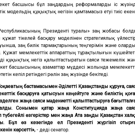
млекет басшысы бұл заңдардың реформаларды іс жүзін
ік модельдің құқықтық негізін қамтамасыз етуі тиіс екен
 Республикасының Президенті туралы» заң жобасы болд
құжат тікелей басқару моделінен стратегиялық үйлесті
айтуынша, заң билік тармақтарының теңгерімін және олард
і. Құжат мемлекеттік аппараттың тұрақтылығын күшейтет
мді құқықтық негіз қалыптастыратын саяси тежемелік жә
млекет басшысының азаматтар мүддесі жолында мемлекетт
ін кепіл ретіндегі рөлін заң жүзінде бекітеді.
оқаевтың бастамасымен Әділетті Қазақстанды құруға, сая
екеттік басқаруға қатысуын кеңейтуге және биліктің қоғ
ізделген жаңа саяси мәдениетті қалыптастыруға бағытталғ
сталды. Сонымен қатар жаңа Конституцияда жаңа сая
ұл түбегейлі өзгерістер мен жаңа Ата заңды Қазақстан хал
ды. Бұл өз кезегінде ел Президенті жүргізіп отырғ
енін көрсетті»,
- деді сенатор.