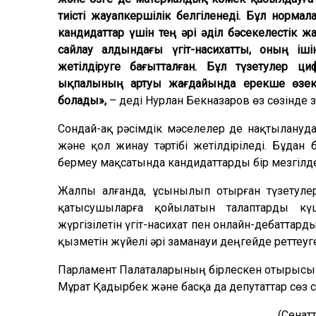
тиісті жауапкершілік белгіленеді. Бұл норм
кандидаттар үшін тең әрі әділ бәсекелестік ж
сайлау алдындағы үгіт-насихатты, оның іш
жетілдіруге бағытталған. Бұл түзетулер 
ықпалының артуы жағдайында ерекше өзекті
болады»,
– деді Нурлан Бекназаров өз сөзінде
Сондай-ақ рәсімдік мәселелер де нақтылануда
және қол жинау тәртібі жетілдіріледі. Бұдан 
бермеу мақсатында кандидаттарды бір мезгілде
Жалпы алғанда, ұсынылып отырған түзетулер 
қатысушыларға қойылатын талаптарды күш
жүргізілетін үгіт-насихат пен онлайн-дебаттар
қызметін жүйелі әрі заманауи деңгейде реттеуг
Парламент Палаталарының бірлескен отырысын
Мұрат Қадырбек және басқа да депутаттар сөз с
(Сенатт