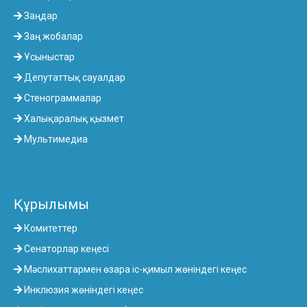
Заңдар
Заң жобалар
Ұсыныстар
Депутаттық сауалдар
Стенограммалар
Халықаралық қызмет
Мультимедиа
Құрылымы
Комитеттер
Сенаторлар кеңесі
Мәслихаттармен өзара іс-қимыл жөніндегі кеңес
Инклюзия жөніндегі кеңес