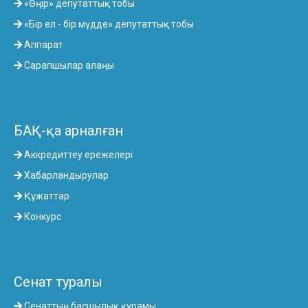
«Өңір» депутаттық тобы
«Бір ел - бір мүдде» депутаттық тобы
Аппарат
Сарапшылар алаңы
БАҚ-қа арналған
Аккредиттеу ережелері
Хабарландырулар
Құжаттар
Конкурс
Сенат туралы
Сенаттың басшылық құрамы