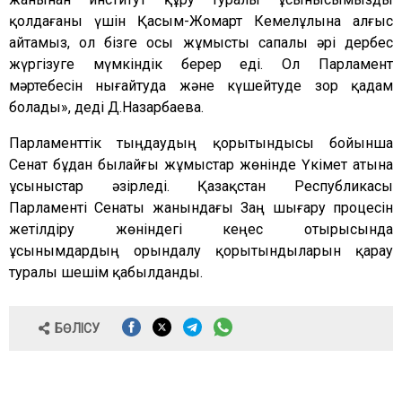
қолдағаны үшін Қасым-Жомарт Кемелұлына алғыс
айтамыз, ол бізге осы жұмысты сапалы әрі дербес
жүргізуге мүмкіндік берер еді. Ол Парламент
мәртебесін нығайтуда және күшейтуде зор қадам
болады», деді Д.Назарбаева.
Парламенттік тыңдаудың қорытындысы бойынша
Сенат бұдан былайғы жұмыстар жөнінде Үкімет атына
ұсыныстар әзірледі. Қазақстан Республикасы
Парламенті Сенаты жанындағы Заң шығару процесін
жетілдіру жөніндегі кеңес отырысында
ұсынымдардың орындалу қорытындыларын қарау
туралы шешім қабылданды.
БӨЛІСУ