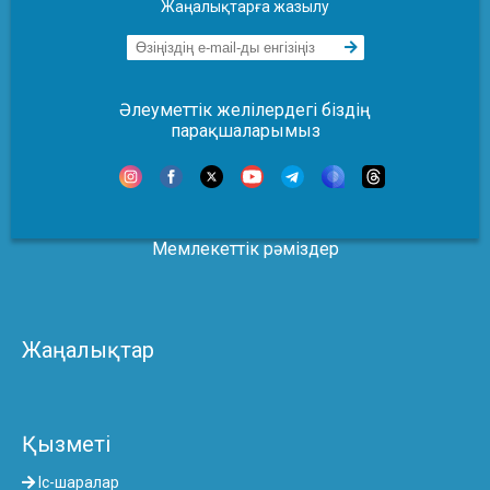
Жаңалықтарға жазылу
Әлеуметтік желілердегі біздің
парақшаларымыз
Мемлекеттік рәміздер
Жаңалықтар
Қызметі
Іс-шаралар