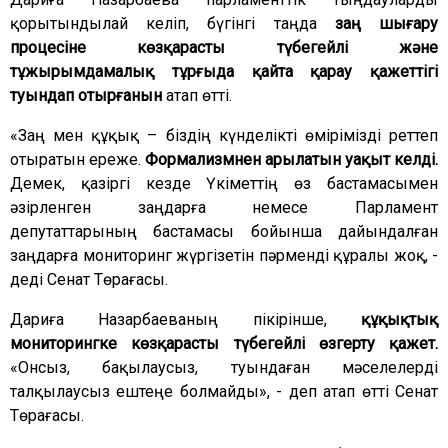
қорытындылай келіп, бүгінгі таңда
заң шығару
процесіне көзқарасты түбегейлі және
тұжырымдамалық тұрғыда қайта қарау қажеттігі
туындап отырғанын
атап өтті.
«Заң мен құқық – біздің күнделікті өмірімізді реттеп
отыратын ереже.
Формализмнен арылатын уақыт келді.
Демек, қазіргі кезде Үкіметтің өз бастамасымен
әзірленген заңдарға немесе Парламент
депутаттарының бастамасы бойынша дайындалған
заңдарға мониторинг жүргізетін пәрменді құралы жоқ, -
деді Сенат Төрағасы.
Дариға Назарбаеваның пікірінше,
құқықтық
мониторингке көзқарасты түбегейлі өзгерту қажет.
«Онсыз, бақылаусыз, туындаған мәселелерді
талқылаусыз ештеңе болмайды», - деп атап өтті Сенат
Төрағасы.