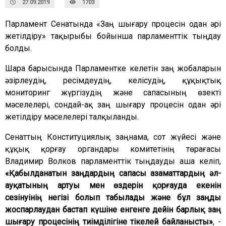
27.09.2019
1703
Парламент Сенатында «Заң шығару процесін одан әрі
жетілдіру» тақырыбы бойынша парламенттік тыңдау
болды.
Шара барысында Парламентке келетін заң жобаларын
әзірлеудің, ресімдеудің, келісудің, құқықтық
мониторинг жүргізудің және сапасының өзекті
мәселелері, сондай-ақ заң шығару процесін одан әрі
жетілдіру мәселелері талқыланды.
Сенаттың Конституциялық заңнама, сот жүйесі және
құқық қорғау органдары комитетінің төрағасы
Владимир Волков парламенттік тыңдауды аша келіп,
«Қабылданатын заңдардың сапасы азаматтардың әл-
ауқатының артуы мен өздерін қорғауда екенін
сезінуінің негізі болып табылады және бұл заңды
жоспарлаудан бастап күшіне енгенге дейін барлық заң
шығару процесінің тиімділігіне тікелей байланысты»
, -