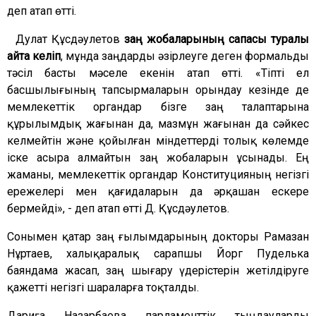
деп атап өтті.
Дулат Құсдәулетов
заң жобаларының сапасы туралы
айта келіп
, мұнда заңдарды әзірлеуге деген формальды
тәсіл басты мәселе екенін атап өтті. «Тіпті ел
басшылығының тапсырмаларын орындау кезінде де
мемлекеттік органдар бізге заң талаптарына
құрылымдық жағынан да, мазмұн жағынан да сәйкес
келмейтін және қойылған міндеттерді толық көлемде
іске асыра алмайтын заң жобаларын ұсынады. Ең
жаманы, мемлекеттік органдар Конституцияның негізгі
ережелері мен қағидаларын да әрқашан ескере
бермейді», - деп атап өтті Д. Құсдәулетов.
Сонымен қатар заң ғылымдарының докторы Рамазан
Нұртаев, халықаралық сарапшы Йорг Пуделька
баяндама жасап, заң шығару үдерістерін жетілдіруге
қажетті негізгі шараларға тоқталды.
Дариға Назарбаева парламенттік тыңдауларды