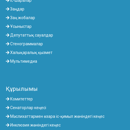
Іс-шаралар
Заңдар
Заң жобалар
Ұсыныстар
Депутаттық сауалдар
Стенограммалар
Халықаралық қызмет
Мультимедиа
Құрылымы
Комитеттер
Сенаторлар кеңесі
Мәслихаттармен өзара іс-қимыл жөніндегі кеңес
Инклюзия жөніндегі кеңес