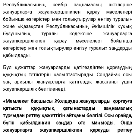
Республикасының кейбір заңнамалық актілеріне
жануарларға жауапкершілікпен қарау мәселелері
бойынша өзгерістер мен толықтырулар енгізу туралы»
және «Қазақстан Республикасының Әкімшілік құқық
бұзушылық туралы кодексіне жануарларға
жауапкершілікпен қарау мәселелері бойынша
өзгерістер мен толықтырулар енгізу туралы» заңдарды
қабылдады.
Бұл құжаттар жануарларды қатігездіктен қорғаудың
құқықтық тетіктерін қалыптастырады. Сондай-ақ осы
заң арқылы жануарларға қатігездік жасағаны үшін
жауапкершілік белгіленеді.
«Мемлекет басшысы Жолдауда жануарларды қорғауға
қатысты құқықтық қатынастарды заңнамалық
тұрғыдан реттеу қажеттігін айтқаны белгілі. Осы орайда,
бүгін қабылданған заңдар өте маңызды. Онда
жануарларға жауапкершілікпен қарауды реттеу