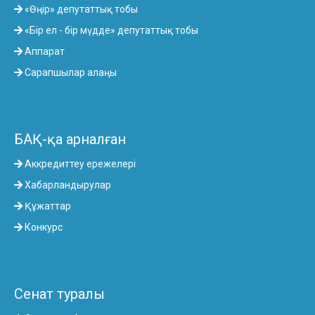
«Өңір» депутаттық тобы
«Бір ел - бір мүдде» депутаттық тобы
Аппарат
Сарапшылар алаңы
БАҚ-қа арналған
Аккредиттеу ережелері
Хабарландырулар
Құжаттар
Конкурс
Сенат туралы