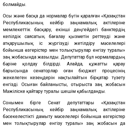
болмайды.
Осы және басқа да нормалар бүгін қаралған «Қазақстан
Республикасының кейбір заңнамалық актілеріне
мемлекеттік басқару, екінші деңгейдегі банктердің
кепілдік саясатын, бағалау қызметін реттеуді және
атқарушылық іс жүргізуді жетілдіру мәселелері
бойынша өзгерістер мен толықтырулар енгізу туралы»
заң жобасында жазылды. Депутаттар бұл нормалардың
бәріне қолдау білдірді. Алайда, құжатты қарау
барысында сенаторлар оған бюджет процесінің
жекелеген кезеңдерін нақтылайтын бірқатар түзету
енгізді. Осыған байланысты, отырыста заң жобасын
Мәжіліске қайтару туралы шешім қабылданды.
Сонымен бірге Сенат депутаттары «Қазақстан
Республикасының кейбір заңнамалық актілеріне
бәсекелестікті дамыту мәселелері бойынша өзгерістер
мен толықтырулар енгізу туралы» заң жобасын да