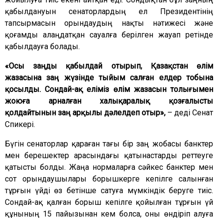
қабылдануын сенаторлардың ел Президентінің
тапсырмасын орындаудың нақты нәтижесі және
қоғамды алаңдатқан сауалға берілген жауап ретінде
қабылдауға болады.
«Осы заңды қабылдай отырып, Қазақстан өлім
жазасына заң жүзінде тыйым салған елдер тобына
қосылды. Сондай-ақ еліміз өлім жазасын толығымен
жоюға арналған халықаралық қозғалысты
қолдайтынын заң арқылы дәлелдеп отыр»,
– деді Сенат
Спикері.
Бүгін сенаторлар қараған тағы бір заң жобасы банктер
мен берешектер арасындағы қатынастарды реттеуге
қатысты болды. Жаңа нормаларға сәйкес банктер мен
сот орындаушылары борышкерге кепілге салынған
тұрғын үйді өз бетінше сатуға мүмкіндік беруге тиіс.
Сондай-ақ қалған борыш кепілге қойылған тұрғын үй
құнының 15 пайызынан кем болса, оны өндіріп алуға