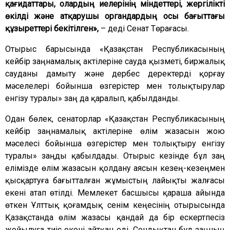
қағидаттары, олардың иелерінің міндеттері, жергілікті
өкілді және атқарушы органдардың осы бағыттағы
құзыреттері бекітілген»,
– деді Сенат Төрағасы.
Отырыс барысында «Қазақстан Республикасының
кейбір заңнамалық актілеріне сауда қызметі, биржалық
сауданы дамыту және дербес деректерді қорғау
мәселелері бойынша өзгерістер мен толықтырулар
енгізу туралы» заң да қаралып, қабылданды.
Одан бөлек, сенаторлар «Қазақстан Республикасының
кейбір заңнамалық актілеріне өлім жазасын жою
мәселесі бойынша өзгерістер мен толықтыру енгізу
туралы» заңды қабылдады. Отырыс кезінде бұл заң
елімізде өлім жазасын қолдану аясын кезең-кезеңмен
қысқартуға бағытталған жұмыстың лайықты жалғасы
екені атап өтілді. Мемлекет басшысы қараша айында
өткен Ұлттық қоғамдық сенім кеңесінің отырысында
Қазақстанда өлім жазасы қандай да бір ескертпесіз
жойылуға тиіс екені айтқан еді. Сондықтан бұл заңның