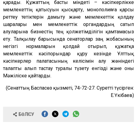
қарады. Құжаттың басты міндеті – кәсіпкерлікке
мемлекеттің қатысуын қысқарту, монополияға қарсы
реттеу тетіктерін дамыту және мемлекеттік қолдау
шаралары мен мемлекеттік органдардың сатып
алуларына бизнестің тең қолжетімділігін қамтамасыз
ету. Талқылау барысында сенаторлар заң жобасының
негізгі нормаларын қолдай отырып, құжатқа
мемлекеттік кәсіпорындар құру кезінде Ұлттық
кәсіпкерлер палатасының келісімін алу жөніндегі
талапты алып тастау туралы түзету енгізді және оны
Мәжіліске қайтарды.
(Сенаттың Баспасөз қызметі, 74-72-27. Суретті түсірген:
Е.Үкібаев)
БӨЛІСУ