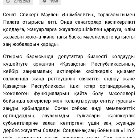
23.12.2021
1350
Сенат Спикері Мәулен Әшімбаевтың төрағалығымен
Палата отырысы өтті. Онда сенаторлар кәсіпкерлікті
қолдауға, жануарларға жауапкершілікпен қарауға, өлім
жазасын жоюға және тағы басқа мәселелерге қатысты
заң жобаларын қарады.
Отырыс барысында депутаттар бизнесті қолдауды
күшейтуге арналған «Қазақстан Республикасының
кейбір заңнамалық актілеріне кәсіпкерлік қызмет
саласында жаңа реттеушілік саясатты ендіру және
Қазақстан Республикасы ішкі істер органдарының
жекелеген функцияларын қайта бөлу мәселелері
бойынша өзгерістер мен толықтырулар енгізу туралы»
заңды қабылдады. Соған сәйкес енді мемлекеттік
органдардың лауазымды тұлғалары кәсіпкерлік
субъектілеріне залал келтіргені үшін заң жүзінде
дербес жауапты болады. Сондай-ақ заң бойынша «1 in 2
out» қағидатын енгізу көзделіп отыр. Сол арқылы