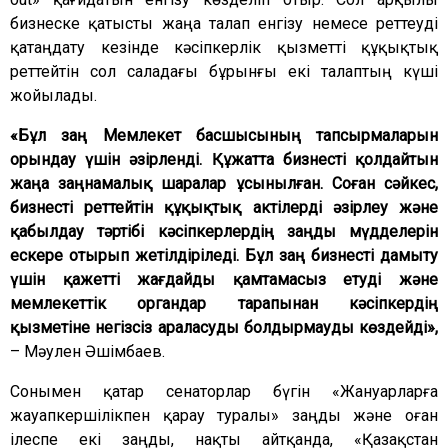
бизнеске қатысты жаңа талап енгізу немесе реттеуді
қатаңдату кезінде кәсіпкерлік қызметті құқықтық
реттейтін сол саладағы бұрынғы екі талаптың күші
жойылады.
«Бұл заң Мемлекет басшысының тапсырмаларын
орындау үшін әзірленді. Құжатта бизнесті қолдайтын
жаңа заңнамалық шаралар ұсынылған. Соған сәйкес,
бизнесті реттейтін құқықтық актілерді әзірлеу және
қабылдау тәртібі кәсіпкерлердің заңды мүдделерін
ескере отырып жетілдіріледі. Бұл заң бизнесті дамыту
үшін қажетті жағдайды қамтамасыз етуді және
мемлекеттік органдар тарапынан кәсіпкердің
қызметіне негізсіз араласуды болдырмауды көздейді»,
– Мәулен Әшімбаев.
Сонымен қатар сенаторлар бүгін «Жануарларға
жауапкершілікпен қарау туралы» заңды және оған
ілеспе екі заңды, нақты айтқанда, «Қазақстан