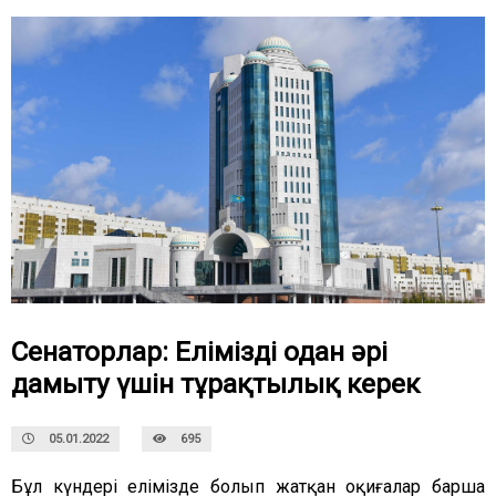
Сенаторлар: Елімізді одан әрі
дамыту үшін тұрақтылық керек
05.01.2022
695
Бұл күндері елімізде болып жатқан оқиғалар барша