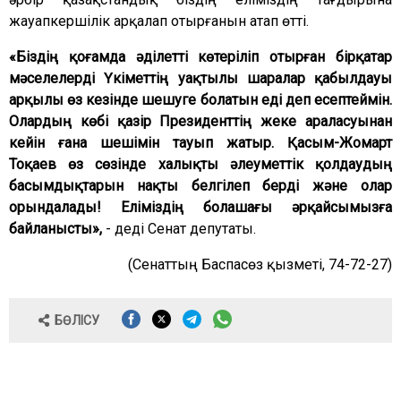
жауапкершілік арқалап отырғанын атап өтті.
«Біздің қоғамда әділетті көтеріліп отырған бірқатар
мәселелерді Үкіметтің уақтылы шаралар қабылдауы
арқылы өз кезінде шешуге болатын еді деп есептеймін.
Олардың көбі қазір Президенттің жеке араласуынан
кейін ғана шешімін тауып жатыр. Қасым-Жомарт
Тоқаев өз сөзінде халықты әлеуметтік қолдаудың
басымдықтарын нақты белгілеп берді және олар
орындалады! Еліміздің болашағы әрқайсымызға
байланысты»,
- деді Сенат депутаты.
(Сенаттың Баспасөз қызметі, 74-72-27)
БӨЛІСУ