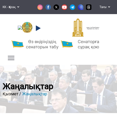
KK - Қазақ
Тағы
Қазақстан Республикасы
Парламентінің Сенаты
Жаңалықтар
Қызмет /
Жаңалықтар