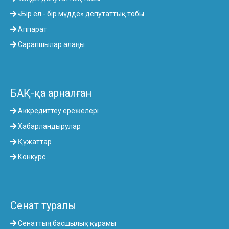
«Бір ел - бір мүдде» депутаттық тобы
Аппарат
Сарапшылар алаңы
БАҚ-қа арналған
Аккредиттеу ережелері
Хабарландырулар
Құжаттар
Конкурс
Сенат туралы
Сенаттың басшылық құрамы