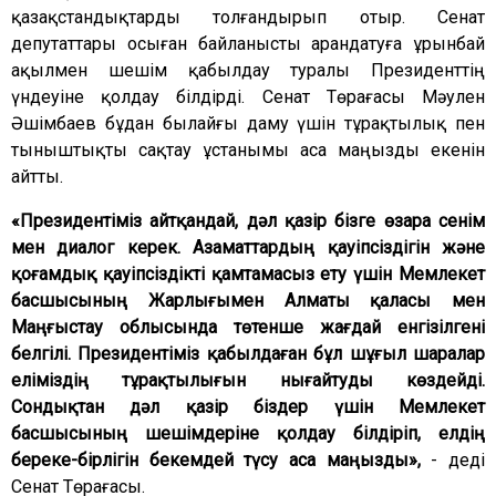
қазақстандықтарды толғандырып отыр. Сенат
депутаттары осыған байланысты арандатуға ұрынбай
ақылмен шешім қабылдау туралы Президенттің
үндеуіне қолдау білдірді. Сенат Төрағасы Мәулен
Әшімбаев бұдан былайғы даму үшін тұрақтылық пен
тыныштықты сақтау ұстанымы аса маңызды екенін
айтты.
«Президентіміз айтқандай, дәл қазір бізге өзара сенім
мен диалог керек. Азаматтардың қауіпсіздігін және
қоғамдық қауіпсіздікті қамтамасыз ету үшін Мемлекет
басшысының Жарлығымен Алматы қаласы мен
Маңғыстау облысында төтенше жағдай енгізілгені
белгілі. Президентіміз қабылдаған бұл шұғыл шаралар
еліміздің тұрақтылығын нығайтуды көздейді.
Сондықтан дәл қазір біздер үшін Мемлекет
басшысының шешімдеріне қолдау білдіріп, елдің
береке-бірлігін бекемдей түсу аса маңызды»,
- деді
Сенат Төрағасы.