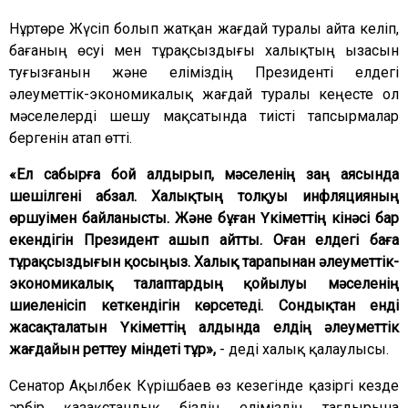
Нұртөре Жүсіп болып жатқан жағдай туралы айта келіп,
бағаның өсуі мен тұрақсыздығы халықтың ызасын
туғызғанын және еліміздің Президенті елдегі
әлеуметтік-экономикалық жағдай туралы кеңесте ол
мәселелерді шешу мақсатында тиісті тапсырмалар
бергенін атап өтті.
«Ел сабырға бой алдырып, мәселенің заң аясында
шешілгені абзал. Халықтың толқуы инфляцияның
өршуімен байланысты. Және бұған Үкіметтің кінәсі бар
екендігін Президент ашып айтты. Оған елдегі баға
тұрақсыздығын қосыңыз. Халық тарапынан әлеуметтік-
экономикалық талаптардың қойылуы мәселенің
шиеленісіп кеткендігін көрсетеді. Сондықтан енді
жасақталатын Үкіметтің алдында елдің әлеуметтік
жағдайын реттеу міндеті тұр»,
- деді халық қалаулысы.
Сенатор Ақылбек Күрішбаев өз кезегінде қазіргі кезде
әрбір қазақстандық біздің еліміздің тағдырына