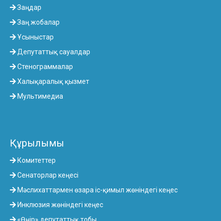
Заңдар
Заң жобалар
Ұсыныстар
Депутаттық сауалдар
Стенограммалар
Халықаралық қызмет
Мультимедиа
Құрылымы
Комитеттер
Сенаторлар кеңесі
Мәслихаттармен өзара іс-қимыл жөніндегі кеңес
Инклюзия жөніндегі кеңес
«Өңір» депутаттық тобы