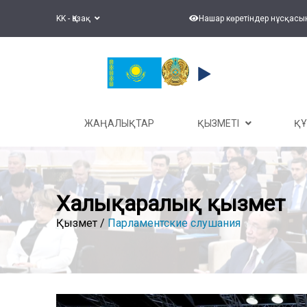
KK - Қазақ
Нашар көретіндер нұсқасы
ЖАҢАЛЫҚТАР
ҚЫЗМЕТІ
Қ
Халықаралық қызмет
Қызмет /
Парламентские слушания