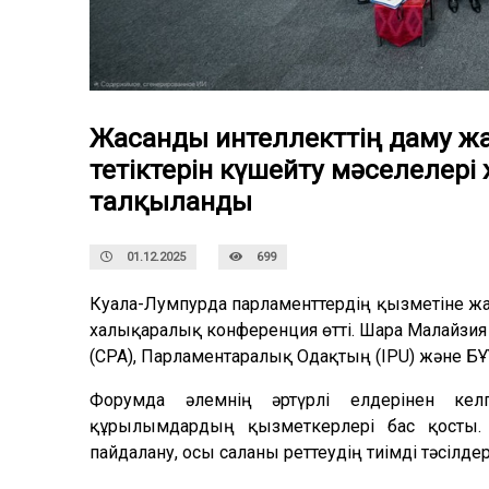
Жасанды интеллекттің даму ж
тетіктерін күшейту мәселелер
талқыланды
01.12.2025
699
Куала-Лумпурда парламенттердің қызметіне жас
халықаралық конференция өтті. Шара Малайзи
(CPA), Парламентаралық Одақтың (IPU) және Б
Форумда әлемнің әртүрлі елдерінен кел
құрылымдардың қызметкерлері бас қосты.
пайдалану, осы саланы реттеудің тиімді тәсілд