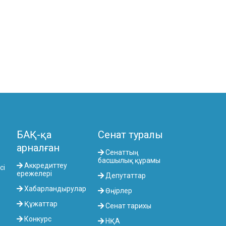
БАҚ-қа
Сенат туралы
арналған
Сенаттың
басшылық құрамы
Аккредиттеу
сі
ережелері
Депутаттар
Хабарландырулар
Өңірлер
Құжаттар
Сенат тарихы
Конкурс
НҚА