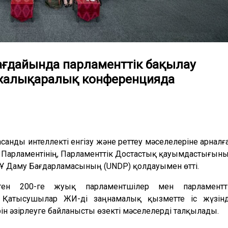
ағдайында парламенттік бақылау
і халықаралық конференцияда
анды интеллекті енгізу және реттеу мәселелеріне арналғ
я Парламентінің, Парламенттік Достастық қауымдастығын
ҰҰ Даму Бағдарламасының (UNDP) қолдауымен өтті.
ген 200-ге жуық парламентшілер мен парламентт
 Қатысушылар ЖИ-ді заңнамалық қызметте іс жүзін
ерін әзірлеуге байланысты өзекті мәселелерді талқылады.