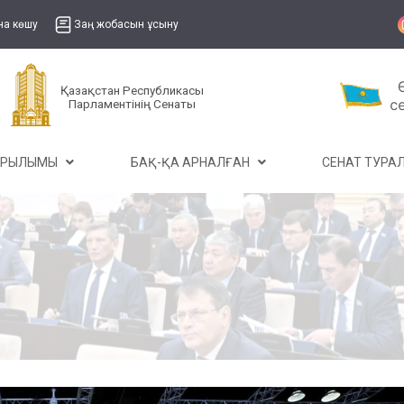
на көшу
Заң жобасын ұсыну
Қазақстан Республикасы
Парламентінің Сенаты
ҰРЫЛЫМЫ
БАҚ-ҚА АРНАЛҒАН
СЕНАТ ТУР