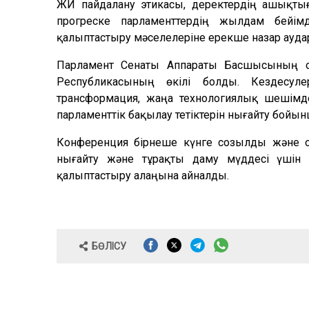
ЖИ пайдалану этикасы, деректердің ашықтығ
прогреске парламенттердің жылдам бейімд
қалыптастыру мәселелеріне ерекше назар ауд
Парламент Сенаты Аппараты Басшысының о
Республикасының өкілі болды. Кездес
трансформация, жаңа технологиялық шешімд
парламенттік бақылау тетіктерін нығайту бойынш
Конференция бірнеше күнге созылды және о
нығайту және тұрақты даму мүддесі үшін ж
қалыптастыру алаңына айналды.
БӨЛІСУ