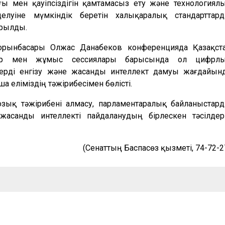
ы мен қауіпсіздігін қамтамасыз ету және технологиял
елуіне мүмкіндік беретін халықаралық стандарттар
арылды.
рынбасары Олжас Данабеков конференцияда Қазақст
улер мен жұмыс сессиялары барысында ол цифрл
ерді енгізу және жасанды интеллект дамуы жағдайын
а еліміздің тәжірибесімен бөлісті.
зық тәжірибені алмасу, парламентаралық байланыстар
асанды интеллекті пайдаланудың бірлескен тәсілдер
(
Сенаттың
Баспасөз
қызметі
, 74-72-2