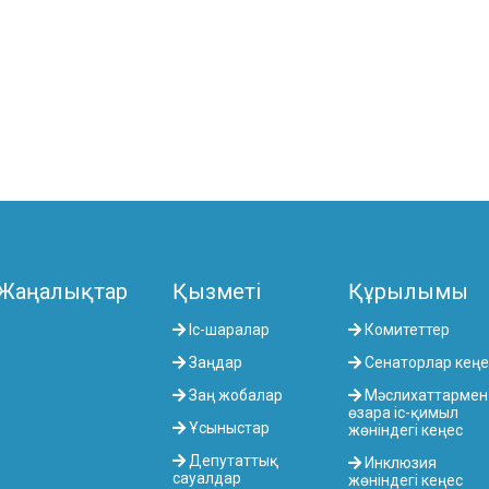
Жаңалықтар
Қызметі
Құрылымы
Іс-шаралар
Комитеттер
Заңдар
Сенаторлар кеңе
Заң жобалар
Мәслихаттармен
өзара іс-қимыл
Ұсыныстар
жөніндегі кеңес
Депутаттық
Инклюзия
сауалдар
жөніндегі кеңес