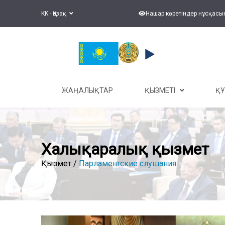
KK - Қазақ
Нашар көретіндер нұсқасы
ЖАҢАЛЫҚТАР
ҚЫЗМЕТІ
Қ
Халықаралық қызмет
Қызмет /
Парламентские слушания