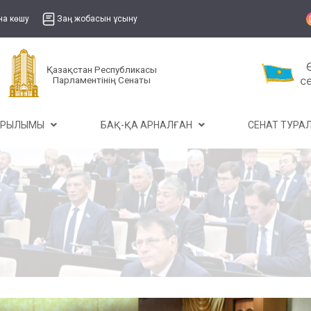
на көшу
Заң жобасын ұсыну
Қазақстан Республикасы
Парламентінің Сенаты
ҰРЫЛЫМЫ
БАҚ-ҚА АРНАЛҒАН
СЕНАТ ТУР