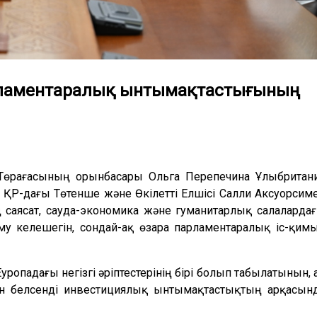
арламентаралық ынтымақтастығының
 Төрағасының орынбасары Ольга Перепечина Ұлыбритан
ң ҚР-дағы Төтенше және Өкілетті Елшісі Салли Аксуорсим
ң саясат, сауда-экономика және гуманитарлық салаларда
у келешегін, сондай-ақ өзара парламентаралық іс-қим
опадағы негізгі әріптестерінің бірі болып табылатынын, 
пен белсенді инвестициялық ынтымақтастықтың арқасын