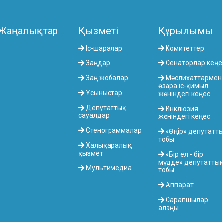
Жаңалықтар
Қызметі
Құрылымы
Іс-шаралар
Комитеттер
Заңдар
Сенаторлар кеңе
Заң жобалар
Мәслихаттармен
өзара іс-қимыл
Ұсыныстар
жөніндегі кеңес
Депутаттық
Инклюзия
сауалдар
жөніндегі кеңес
Стенограммалар
«Өңір» депутатт
тобы
Халықаралық
қызмет
«Бір ел - бір
мүдде» депутатты
Мультимедиа
тобы
Аппарат
Сарапшылар
алаңы