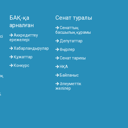
БАҚ-қа
Сенат туралы
арналған
Сенаттың
басшылық құрамы
Аккредиттеу
сі
ережелері
Депутаттар
Хабарландырулар
Өңірлер
Құжаттар
Сенат тарихы
Конкурс
НҚА
Байланыс
ық
Әлеуметтік
желілер
қ