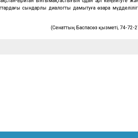
қстан-Британ ынтымақтастығын одан әрі кеңейтуге жә
ардағы сындарлы диалогты дамытуға өзара мүдделіліг
(Сенаттың Баспасөз қызметі, 74-72-2