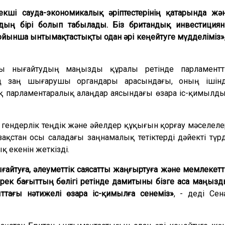
кші сауда-экономикалық әріптестерінің қатарында жә
рдың бірі болып табылады. Біз британдық инвестиция
йынша ынтымақтастықты одан әрі кеңейтуге мүдделіміз»
рды нығайтудың маңызды құралы ретінде парламентт
дің заң шығарушы органдары арасындағы, оның ішін
қ парламентаралық алаңдар аясындағы өзара іс-қимылд
, гендерлік теңдік және әйелдер құқығын қорғау мәселеле
ақстан осы саладағы заңнамалық тетіктерді дәйекті түр
қ екенін жеткізді.
ығайтуға, әлеуметтік саясатты жаңғыртуға және мемлекетт
рек бағыттың бөлігі ретінде дамитыны бізге аса маңызд
ттағы нәтижелі өзара іс-қимылға сенеміз»
, - деді Сен