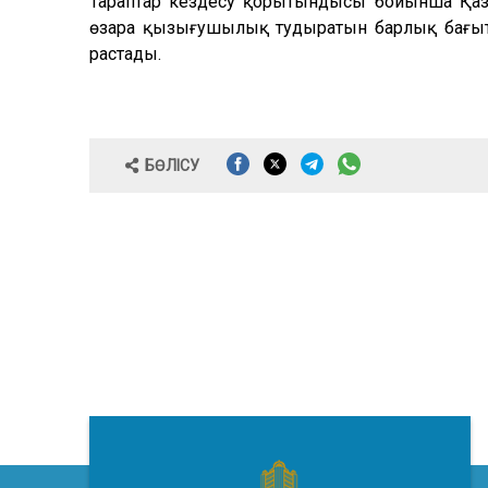
Тараптар кездесу қорытындысы бойынша Қаза
өзара қызығушылық тудыратын барлық бағытт
растады.
БӨЛІСУ