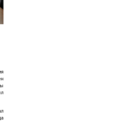
ия
ен
ғы
ыл
ал
да