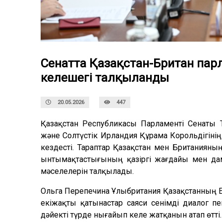
Сенатта Қазақстан-Британ п
келешегі талқыланды
20.05.2026
447
Қазақстан Республикасы Парламенті Сенаты
және Солтүстік Ирландия Құрама Корольдігіні
кездесті. Тараптар Қазақстан мен Британияны
ынтымақтастығының қазіргі жағдайы мен дам
мәселелерін талқылады.
Ольга Перепечина Ұлыбритания Қазақстанның Еур
екіжақты қатынастар саяси сенімді диалог 
дәйекті түрде нығайып келе жатқанын атап өтті.