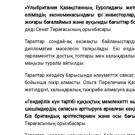
«Ұлыбритания Қазақстанның Еуропадағы жете
еліміздің экономикасындағы ірі инвесторла
жоғары бағалаймыз және ауқымды бағыттар бо
деді Сенат Төрағасының орынбасары.
Тараптар сондай-ақ екіжақты байланыста
дипломатия мәселесін талқылады. Екі ел
парламенттік достық топтары мен халықаралы
маңызы туралы айтылды.
Тараптар кездесу барысында әлеуметтік саясат
бойынша пікір алмасты. Ольга Перепечина Қаз
жетілдіріп, халықаралық тәжірибе алмасуға ашы
«Гендерлік күн тәртібі құқықтық мемлекетті н
шешімдердің сапасын арттыруға арналған кеңі
Біз британдық әріптестермен және осы бағы
Төрағасының орынбасары.