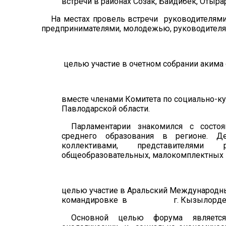
встреч
и в районах Созак, Байдибек, Отыра
На местах провель встречи
руководителями
предпринимателями, молодежью, руководител
целью
участие в очетном собрании акима
вместе членами
Комитета
по социально-к
Павлодарской области.
Парламентарии знаком
ился
с состоя
среднего образования в регионе. Д
коллективами, представителями
общеобразовательных, малокомплектных 
целью
участие в
Аральский
М
еждународ
командировке
в
г. Кызылорде
Основной целью форума являетс