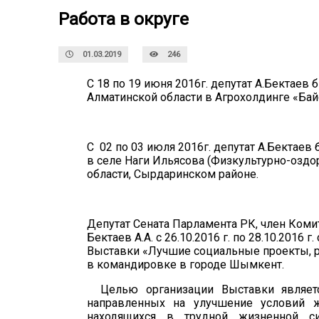
Работа в округе
01.03.2019
246
С 18 по 19 июня 2016г. депутат А.Бектае
Алматинской области в Агрохолдинге «Бай
С
02 по 03 июля 2016г. депутат А.Бектае
в селе Наги Ильясова (Физкультурно-оз
области, Сырдаринском районе.
Депутат Сената Парламента РК,
член Коми
Бектаев А.А.
с
26.10.2016 г. по 28.10.2016 г.
Выставки
«Лучшие социальные проекты, р
в командировке в городе Шымкент
.
Целью организации Выставки являет
направленных на улучшение условий 
находящихся в трудной жизненной си