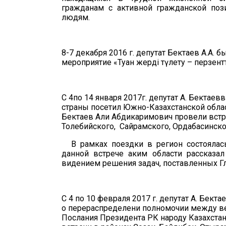
гражданам с активной гражданской по
людям.
8-7 декабря 2016 г.
депутат Бектаев А.А. б
мероприятие
«Туған жерді түлету – перзен
С 4
по
14 января 2
01
7
г
. д
епутат
А. Бектаев
в
страны посетил
Южно
-Казахстанской обла
Бектаев Али Абдикаримович
провели встр
Толебийск
ого,
Сайрамского, Ордабасинск
В рамках поездки в регион состояла
данной встрече аким области рассказа
видением решения задач, поставленных Гл
С 4 по 10 февраля 2017 г. депутат А. Бекта
о перераспределени полномочии между в
Послания Президента РК народу Казахста