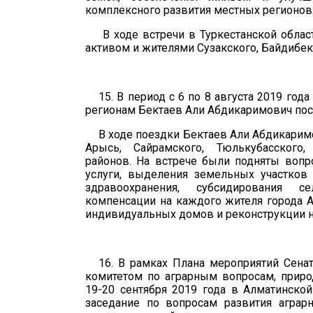
комплексного развития местных регионов
В ходе встречи в
Туркестанской
обла
активом и жителями
Сузакского, Байдибек
15. В период с 6 по 8 августа 2019 год
регионам Бектаев Али Абдикаримович пос
В ходе поездки Бектаев Али Абдикарим
Арысь, Сайрамского, Тюлькубасского, 
районов. На встрече были подняты вопр
услуги, выделения земельных участков
здравоохранения, субсидирования с
компенсации на каждого жителя города А
индивидуальных домов и реконструкции н
16.
В
рамках Плана мероприятий Сенат
комитетом по аграрным вопросам, приро
19-20 сентября
2019
года в Алматинской
заседание по вопросам развития аграр