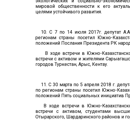
экологических и социально-
э
кономичес
мировой общественности к его актуал
целями устойчивого развития.
10.
С 7
по
14 июля 2
01
7
г
. д
епутат
А.
регионам страны посетил
Южно
-Казахс
положений Послания Президента РК народ
В ходе встречи в
Южно
-Казахстанс
встречи с активом и жителями
Сарыагашс
городов Туркестан, Арыс, Кентау
.
11.
С 30 марта по 5 апреля 2018 г. депу
по регионам страны посетил Южно-Казах
положений Пять социальных инициатив Пр
В ходе встречи в Южно-Казахстанск
встречи с активом, студентами высш
Отырарского, Шардаринского районов и го