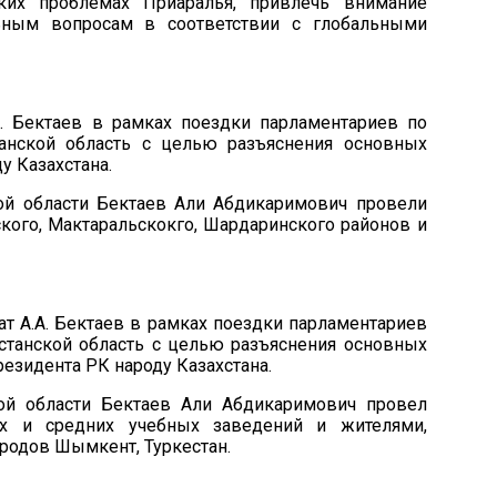
ких проблемах Приаралья, привлечь внимание
ьным вопросам в соответствии с глобальными
А. Бектаев
в рамках поездки парламентариев по
танской област
ь
с целью разъяснения основных
у Казахстана
.
кой
области
Бектаев Али Абдикаримович
провели
кого, Мактаральскокго, Шардаринского районов и
тат А.А. Бектаев в рамках поездки парламентариев
станской область с целью разъяснения основных
езидента РК народу Казахстана.
ой области Бектаев Али Абдикаримович провел
их и средних учебных заведений и жителями,
родов Шымкент, Туркестан.