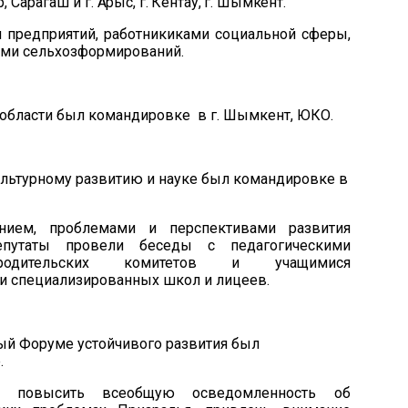
р, Сарагаш и
г. Ар
ыс, г. Кентау, г. Шымкент
.
 предприятий, работникиками социальной сферы,
ями сельхозформирований
.
 области был командировке
в г. Шымкент, ЮКО.
ультурному развитию и науке был командировке в
нием, проблемами и перспективами развития
епутаты пров
ели
беседы с педагогическими
 родительских комитетов и учащимися
и специализированных школ и лицеев.
ный
Ф
орум
е
устойчивого развития
был
.
я повысить всеобщую осведомленность об