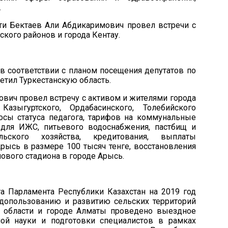
.
сти
Бектаев Али Абдикаримович
провел встречи с
ского районов и города Кентау
.
а в соответствии с планом посещения депутатов по
етил Туркестанскую область.
ович провел встречу с активом и жителями города
Казыгуртского, Ордабасинского, Толебийского
осы статуса педагога, тарифов на коммунальные
 для ИЖС, питьевого водоснабжения, пастбищ и
ельского хозяйства, кредитования, выплаты
рысь в размере 100 тысяч тенге, восстановления
ового стадиона в городе Арысь.
а Парламента Республики Казахстан на 2019 год
допользованию и развитию сельских территорий
 области и городе Алматы проведено выездное
ной науки и подготовки специалистов в рамках