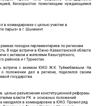
зицией, бескорыстно помогающим нуждающимся
ыл
в
командировке
с целью участие
в
ттік парыз»
в
г. Шымкент.
 рамках поездки парламентариев по регионам
ст
ь
.
В ходе встречи в
Южно
-Казахстанской
области
ечи с активом и жителями
Казыгуртск
ого
,
ого
районов
и г.Туркестан
.
сь встреча с акимом
ЮКО Ж.К.
Туймебаевым
. На
л о положении дел в регионе, поделился своим
авой государства.
ев
целью разъяснения
конституционной реформы
етвями власти
РК
и
основных положений
на
находился в командировке
в ЮКО. П
ровел ряд