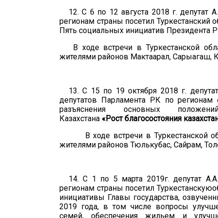
12.
С 6 по 12 авгус
та
2018 г. депутат А
регионам страны посетил
Туркестанский
о
Пять социальных инициатив Президента РК
В ходе встречи в
Туркестанской
обл
жителями
районов
Мактаарал, Сарыагаш, 
13. С 15 по 19 октября 2018 г. депу
депутатов Парламента РК по регионам
разъяснения основных положе
Казахстана
«
Рост благосостояния казахст
В ходе встречи в
Туркестанской
об
жителями
районов
Тюлькубас, Сайрам
,
Тол
14.
С 1
по
5 марта 2
01
9
г
. д
епутат
А.
регионам страны посетил
Туркестанскую
о
инициативы Главы государства, озвученн
2019 года, в том числе вопросы улучш
семей, обеспечения жильем
и
улучше