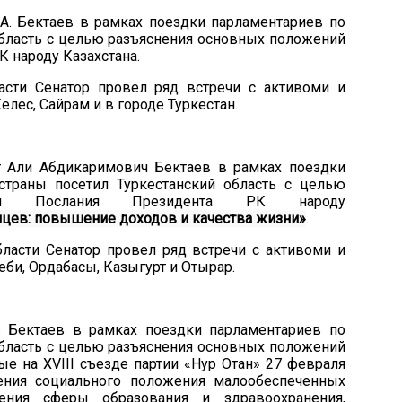
.А. Бектаев в рамках поездки парламентариев по
бласть с целью разъяснения основных положений
 народу Казахстана.
асти
Сенатор
провел
ряд
встреч
и
с активом
и и
Келес, Сайрам
и в
городе Туркестан.
тат Али Абдикаримович Бектаев в рамках поездки
 страны посетил
Туркестанский
область с целью
ний Послания Президента РК народу
анцев: повышение доходов и качества жизни
»
.
ласти
Сенатор
провел
ряд
встреч
и
с активом
и и
еби, Ордабасы, Казыгурт
и Отырар
.
А. Бектаев
в рамках поездки парламентариев по
бласт
ь
с целью разъяснения основных положений
ые на XVIII съезде партии «Нур Отан» 27 февраля
ения социального положения малообеспеченных
ния сферы образования и здравоохранения,