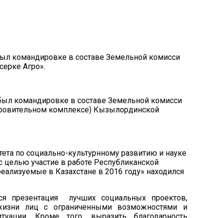
в был командировке в составе Земельной комисси
серке Агро».
в был командировке в составе Земельной комисси
доровительном комплексе) Кызылординской
тета по
социально-культурнному развитию и науке
с целью участие в работе Республиканской
еализуемые в Казахстане в 2016 году»
находился
ся презентация
лучших социальных проектов,
жизни лиц с ограниченными возможностями и
туации. Кроме того, выразить благодарность