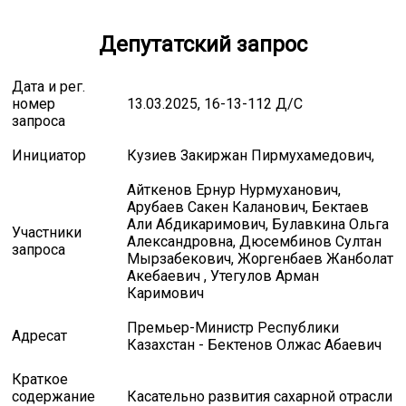
Депутатский запрос
Дата и рег.
номер
13.03.2025, 16-13-112 Д/C
запроса
Инициатор
Кузиев Закиржан Пирмухамедович,
Айткенов Ернур Нурмуханович,
Арубаев Сакен Каланович, Бектаев
Али Абдикаримович, Булавкина Ольга
Участники
Александровна, Дюсембинов Султан
запроса
Мырзабекович, Жоргенбаев Жанболат
Акебаевич , Утегулов Арман
Каримович
Премьер-Министр Республики
Адресат
Казахстан - Бектенов Олжас Абаевич
Краткое
содержание
Касательно развития сахарной отрасли