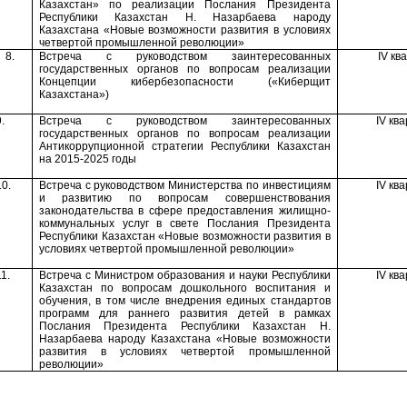
Казахстан»
по реализации Послания Президента
Республики Казахстан Н. Назарбаева народу
Казахстана «Новые возможности развития в условиях
четвертой промышленной революции»
8
.
Встреча с руководством заинтересованных
IV
ква
государственных органов по вопросам реализации
Концепции кибербезопасности («Киберщит
Казахстана»)
.
В
стреча с руководством заинтересованных
IV
ква
государственных органов по
вопросам реализации
Антикоррупционной стратегии Республики Казахстан
на 2015-2025 годы
10.
Встреча с руководством Министерства по инвестициям
IV
ква
и развитию по вопросам совершенствования
законодательства в сфере предоставления жилищно-
коммунальных услуг в свете Послания Президента
Республики Казахстан «Новые возможности развития в
условиях четвертой промышленной революции»
11.
Встреча с Министром образования и науки Республики
IV
ква
Казахстан по вопросам
дошкольного воспитания и
обучения, в том числе внедрения единых стандартов
программ для раннего развития детей
в рамках
Послания Президента Республики Казахстан Н.
Назарбаева народу Казахстана «Новые возможности
развития в условиях четвертой промышленной
революции»