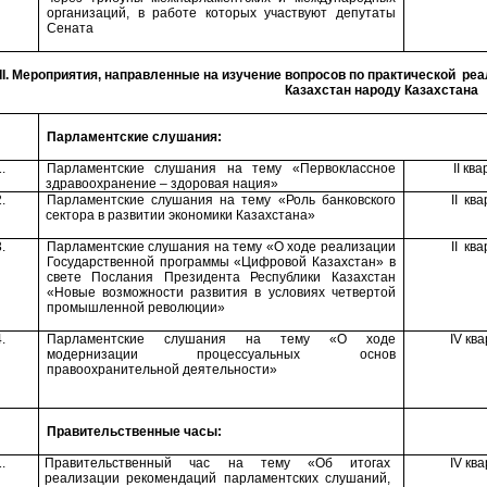
организаций, в работе которых участвуют депутаты
Сената
II
. Мероприятия, направленные на изучение вопросов по практической ре
Казахстан народу Казахстана
Парламентские слушания:
.
Парламентские слушания на тему «Первоклассное
І
I
ква
здравоохранение – здоровая нация»
.
Парламентские слушания на тему «Роль банковского
II
ква
сектора в развитии экономики Казахстана»
.
Парламентские слушания на тему «О ходе реализации
II
ква
Государственной программы «Цифровой Казахстан» в
свете Послания Президента Республики Казахстан
«Новые возможности развития в условиях четвертой
промышленной революции»
.
Парламентские слушания на тему «О ходе
IV
ква
модернизации процессуальных основ
правоохранительной деятельности»
Правительственные часы:
.
Правительственный час на тему «Об итогах
IV
ква
реализации рекомендаций парламентских слушаний,