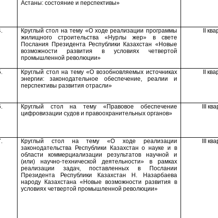
Астаны: состояние и
перспективы»
.
Круглый стол на тему
«
О ходе реализации программы
II
ква
жилищного строительства «Нурлы жер»
в свете
Послани
я
Президента Республики Казахстан «Новые
возможности развития в условиях четвертой
промышленной революции»
.
Круглый стол на тему «О возобновляемых источниках
II
ква
энергии
:
з
аконодательное обеспечение
,
реалии и
перспективы
развития отрасли
»
.
Круглый стол на тему
«Правовое обеспечение
III
ква
цифровизации судов и правоохранительных органов»
.
Круглый стол на тему «О ходе реализации
III
ква
законодательства Республики Казахстан о науке и в
области
коммерциализации результатов научной и
(или) научно-технической деятельности
»
в рамках
реализации задач, поставленных в Послании
Президента Республики Казахстан Н. Назарбаева
народу Казахстана «Новые возможности развития в
условиях четвертой промышленной революции»