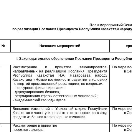
План мероприятий Сена
по реализации Послания Президента Республики Казахстан народ
№
Названия мероприятий
сро
I
. Законодательное обеспечение Послания Президента Республи
.
Рассмотрение и принятие законопроектов
,
По мере по
направленных на реализацию Послания Президента
в Се
Республики Казахстан Н.А. Назарбаева народу
Казахстана «Новые возможности развития в условиях
четвертой промышленной революции»
, по вопросам:
- венчурного финансирования;
- дерегулирования бизнеса
;
- регулирования сферы естественных монополий;
- академической свободы вузов
.
.
Внесение изменений в Уголовный кодекс Республики
По мере по
Казахстан в части усиления ответственности за вывод
в Се
средств из банков в оффшорные компании.
.
Рассмотрение и принятие
По мере по
проектов законов:
в Се