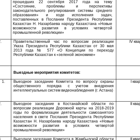
прошедших 22 сентября 2017 года на тему
«Состояние, проблемы и перспективы
законодательного регулирования системы среднего
образования»
и ходе исполнения задач,
поставленных в Послании Президента Республики
Казахстан Н. Назарбаева народу Казахстана «Новые
возможности развития в условиях четвертой
промышленной революции»
.
Правительственный час по вопросам
реализации
IV
ква
Указа Президента Республики Казахстан от 30 мая
2013 года № 577 «О Концепции по переходу
Республики Казахстан к «зеленой экономике»
Выездные мероприятия комитетов:
1.
Выездное заседание Комитета по
вопросу
охраны
I
ква
общественного порядка с учетом внедрени
я
интеллектуальных систем видеонаблюдения (г. Астана)
.
Выездное заседание в Костанайской области по
II
ква
вопросам реализации Дорожной карты на 2018-2019
годы по формализации
деятельности само
занятого
населения
в свете Послания Президента Республики
Казахстан Н. Назарбаева народу Казахстана «Новые
возможности развития в условиях четвертой
промышленной революции»
.
Выездное заседание Комитета в
Жамбыл
ской области
II
ква