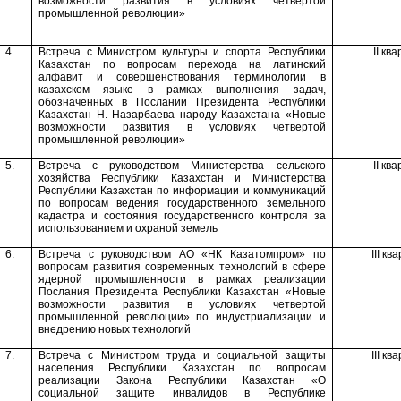
возможности развития в условиях четвертой
промышленной революции»
4.
Встреча с Министром культуры и спорта Республики
II
ква
Казахстан по вопросам перехода на латинский
алфавит и совершенствования терминологии в
казахском языке
в рамках выполнения задач,
обозначенных в Послании Президента Республики
Казахстан Н. Назарбаева народу Казахстана «Новые
возможности развития в условиях четвертой
промышленной революции»
5.
Встреча с руководством Министерства сельского
II
ква
хозяйства
Республики Казахстан
и Министерства
Республики Казахстан
по информации и коммуникаций
по вопросам ведения государственного земельного
кадастра и состояния государственного контроля за
использованием и охраной земель
6.
Встреча с руководством АО «НК Казатомпром» по
III
ква
вопросам развития современных технологий в сфере
ядерной промышленности в рамках реализации
Послания Президента Республики Казахстан «Новые
возможности развития в условиях четвертой
промышленной революции» по индустриализации и
внедрению новых технологий
7.
Встреча с Министром труда и социальной защиты
III
ква
населения Республики Казахстан по вопросам
реализации Закона Республики Казахстан «
О
социальной защите инвалидов в Республике