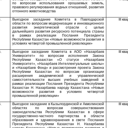
по вопросам использовани
я
орошаемых земель,
правового регулирования водных отношений, развития
отгонного животноводства
.
Выездное заседание Комитета в Павлодарской
III
ква
области по вопросам модернизации и инновационного
развития энергетической отрасли с целью
дальнейшего развития ресурсного потенциала страны
в рамках реализации Послания Президента
Республики Казахстан «Новые возможности развития в
условиях четвертой промышленной революции»
.
Выездное заседание Комитета в АОО «Назарбаев
III
ква
Университет» по вопросам исполнения Закона
Республики Казахстан «О статусе «Назарбаев
Университет», «Назарбаев Интеллектуальные школы»
и «Назарбаев Фонд» и рассмотрения проекта Закона
Республики Казахстан по вопросам организации
расширения академической и управленческой
самостоятельности высших учебных заведений в
рамках реализации Послания Президента Республики
Казахстан Н. Назарбаева народу Казахстана «Новые
возможности развития в условиях четвертой
промышленной революции»
.
Выездное заседание в Кызылординской
и Акмолинской
III
ква
областях
по вопросам совершенствования
законодательства Республики Казахстан в сфере
государственно-частного партнерства в области
образования и здравоохранения
в свете Послания
Президента Республики Казахстан Н. Назарбаева