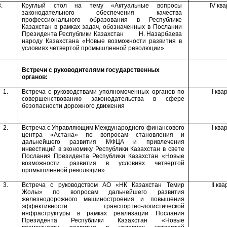
.
Круглый стол на тему «
Актуальные вопросы
IV
ква
законодательного обеспечения качества
профессионального образования в Республике
Казахстан в рамках задач, обозначенных в Послании
Президента Республики Казахстан Н. Назарбаева
народу Казахстана «Новые возможности развития в
условиях четвертой промышленной революции»
Встречи с руководителями государственных
органов:
1.
Встреча с руководствами уполномоченных органов по
I
ква
совершенствованию законодательства в сфере
безопасности дорожного движения
2.
Встреча с
Управляющим Международного финансового
I
ква
центра «Астана» по вопросам становления и
дальнейшего развития МФЦА и
привлечения
инвестиций в экономику Республики Казахстан
в свете
Послания Президента Республики Казахстан «Новые
возможности развития в условиях четвертой
промышленной революции»
3.
Встреча с руководством АО «НК Казахстан Темир
II
ква
Жолы» по вопросам дальнейшего развития
железнодорожного машиностроения
и повышения
эффективности транспортно-логистической
инфраструктуры
в рамках реализации Послания
Президента Республики Казахстан «Новые