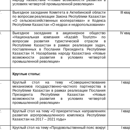
народу Казахстана «Новые возможности развития в
условиях четвертой промышленной революции»
.
Выездное заседание Комитета
в Актюбинской области
III
ква
по вопросам реализации Закона
Республики Казахстан
«О сельскохозяйственных кооперативах» и Кодекса
Республики Казахстан
«О недрах и недропользовании»
.
Выездное заседание в акционерное общество
IV
ква
«Национальная компания «
Kazakh
Tourizm
» по
вопросам развития туристической отрасли в
Республике Казахстан
в рамках реализации задач,
поставленных в Послании Президента Республики
Казахстан Н. Назарбаева народу Казахстана «Новые
возможности развития в условиях четвертой
промышленной революции»
Круглые столы:
.
Круглый стол на тему «Совершенствование
I
ква
механизмов государственно-частного партнерства в
Республике Казахстан в рамках реализации Послания
Президента Республики Казахстан «Новые
возможности развития в условиях четвертой
промышленной революции»
.
Круглый стол на тему «
О приоритетных направлениях
I
ква
развития агропромышленного комплекса Республики
Казахстан на 2017 – 2021 годы
»
.
Круглый стол на тему «
Продовольственный пояс вокруг
I
ква