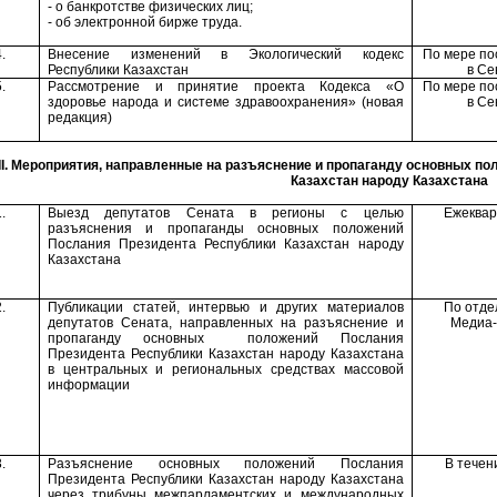
- о банкротстве физических лиц;
- об электронной бирже труда.
.
Внесение изменений в Экологический кодекс
По мере по
Республики Казахстан
в Се
.
Рассмотрение и принятие проекта Кодекса «О
По мере по
здоровье народа и системе здравоохранения» (новая
в Се
редакция)
II
. Мероприятия, направленные на разъяснение
и пропаганду
основных по
Казахстан народу Казахстана
.
Выезд депутатов Сената в регионы с целью
Ежеквар
разъяснения
и пропаганды
основных положений
Послания Президента Республики Казахстан народу
Казахстана
.
Публикации статей, интервью и других материалов
По отде
депутатов Сената, направленных на разъяснение и
Медиа
-
пропаганду основных положений Послания
Президента Республики Казахстан народу Казахстана
в центральных и региональных средствах массовой
информации
.
Разъяснение основных положений Послания
В
течени
Президента Республики Казахстан народу Казахстана
через трибуны межпарламентских и международных