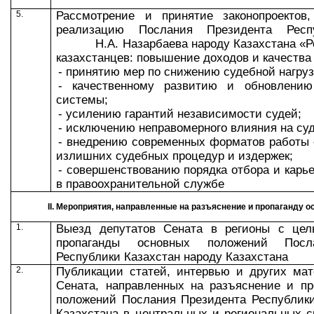
5.
Рассмотрение и принятие законопроектов
,
реализацию Послания Президента Респу
Н.А. Назарбаева народу Казахстана «Рос
казахстанцев: повышение доходов и качества
- принятию мер по снижению судебной нагруз
- качественному развитию и обновлению
системы;
- усилению гарантий независимости судей;
- исключению неправомерного влияния на суд
- внедрению современных форматов работы 
излишних судебных процедур и издержек;
- совершенствованию порядка отбора и карь
в правоохранительной службе
II
. Мероприятия, направленные на разъяснение
и пропаганду
о
1.
Выезд депутатов Сената в регионы с це
пропаганды
основных положений Посл
Республики Казахстан народу Казахстана
2.
Публикации статей, интервью и других мат
Сената, направленных на разъяснение и пр
положений Послания Президента Республики
Казахстана в центральных и региональных 