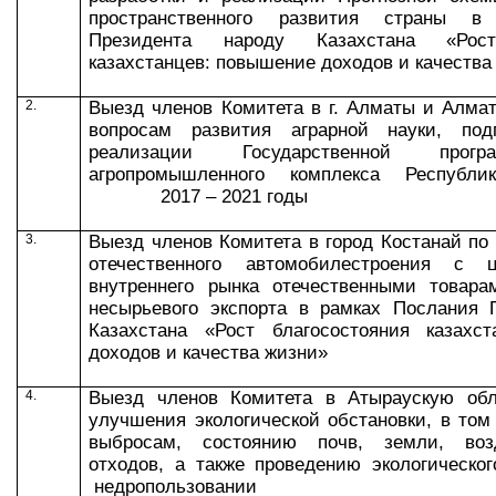
пространственного развития страны в
Президента народу Казахстана «Рост
казахстанцев: повышение доходов и качества
2.
Выезд членов Комитета в
г. Алматы и Алма
вопросам развития аграрной науки, под
реализации Государственной пр
агропромышленного комплекса Республи
2017 – 2021 годы
3.
Выезд членов Комитета в город Костанай по
отечественного автомобилестроения с 
внутреннего рынка отечественными товар
несырьевого экспорта в рамках Послания 
Казахстана «Рост благосостояния казахс
доходов и качества жизни»
4.
Выезд членов Комитета
в Атыраускую об
у
лучшения
экологической обстановки,
в том
выбросам, состояни
ю
почв, земли, возд
отходов,
а также проведению
экологическо
недропользовании