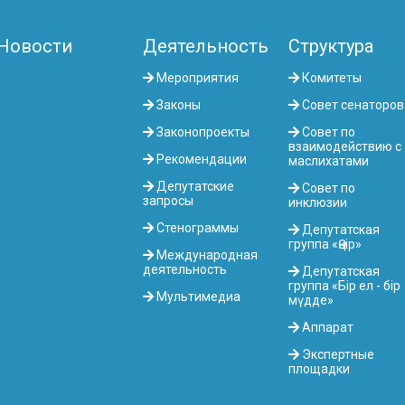
Новости
Деятельность
Структура
Мероприятия
Комитеты
Законы
Совет сенаторов
Законопроекты
Совет по
взаимодействию с
Рекомендации
маслихатами
Депутатские
Совет по
запросы
инклюзии
Стенограммы
Депутатская
группа «Өңір»
Международная
деятельность
Депутатская
группа «Бір ел - бір
Мультимедиа
мүдде»
Аппарат
Экспертные
площадки