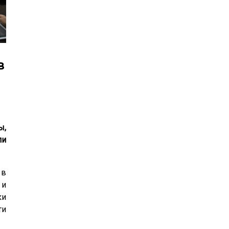
24
25
26
27
28
29
30
31
1
2
3
4
5
6
в
ы,
ли
 в
 и
ки
ти