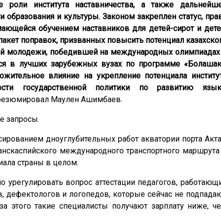
е роли института наставничества, а также дальнейш
 образования и культуры. Законом закреплен статус, пра
мающейся обучением наставников для детей-сирот и дете
 пакет поправок, призванных повысить потенциал казахско
ной молодежи, победившей на международных олимпиадах
ься в лучших зарубежных вузах по программе «Болашак
ожительное влияние на укрепление потенциала институ
сти государственной политики по развитию язык
резюмировал Маулен Ашимбаев.
е запросы.
ированием дноуглубительных работ акватории порта Акта
ранскаспийского международного транспортного маршрута
иала страны в целом.
 урегулировать вопрос аттестации педагогов, работающ
, дефектологов и логопедов, которые сейчас не подпада
-за этого такие специалисты получают зарплату ниже, ч