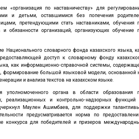
ием «организация по наставничеству» для регулирован
тами и детьми, оставшимися без попечения родителе
лицами, претендующими стать наставниками, обучения 
а и обязанности организаций, организующих обучение 
е Национального словарного фонда казахского языка, к
предоставляющей доступ к словарному фонду казахско
языка, как информационно-справочной системы, содержащ
ка, формирование большой языковой модели, основанной 
енерации и анализа текстов на казахском языке.
ия уполномоченного органа в области образования 
ых, реализационных и контрольно-надзорных функций
одчеркнул Маулен Ашимбаев, для поддержки талантлив
тельности предусматривается норма по предоставлен
не конкурса для победителей и призеров международн