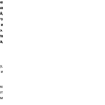
ее
ва
й,
го
 и
».
та
а,
у,
 и
их
ют
ем