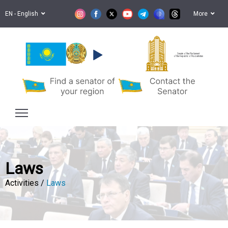
EN - English
More
Senate of the Parliament
of the Republic of Kazakhstan
Laws
Activities /
Laws