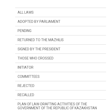
ALL LAWS
ADOPTED BY PARLIAMENT
PENDING
RETURNED TO THE MAZHILIS
SIGNED BY THE PRESIDENT
THOSE WHO CROSSED
INITIATOR
SINCE LAST YEAR
COMMITTEES
SINCE LAST SESSION
THE PRESIDENT
REJECTED
DEPUTIES
COMMITTEE ON CONSTITUTIONAL LEGISLATION,
JUDICIARY SYSTEM AND LAW ENFORCEMENT
AGENCIES
RECALLED
GOVERNMENT
COMMITTEE ON FINANCES AND BUDGET
PLAN OF LAW-DRAFTING ACTIVITIES OF THE
GOVERNMENT OF THE REPUBLIC OF KAZAKHSTAN