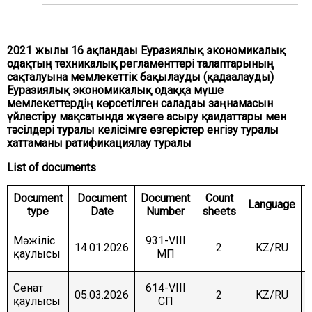
COMMITTEE ON INTERNATIONAL RELATIONS,
DEFENCE AND SECURITY
COMMITTEE ON AGRARIAN ISSUES, NATURE
2021 жылғы 16 ақпандағы Еуразиялық экономикалық
MANAGEMENT AND RURAL DEVELOPMENT
одақтың техникалық регламенттері талаптарының
сақталуына мемлекеттік бақылауды (қадағалауды)
COMMITTEE ON SOCIAL AND CULTURAL
DEVELOPMENT AND SCIENCE
Еуразиялық экономикалық одаққа мүше
мемлекеттердің көрсетілген саладағы заңнамасын
COMMITTEE ON ECONOMIC POLICY, INNOVATION
үйлестіру мақсатында жүзеге асыру қағидаттары мен
DEVELOPMENT AND ENTREPRENEURSHIP
тәсілдері туралы келісімге өзгерістер енгізу туралы
хаттаманы ратификациялау туралы
List of documents
Document
Document
Document
Count
Language
type
Date
Number
sheets
Мәжіліс
931-VIII
14.01.2026
2
KZ/RU
қаулысы
МП
Сенат
614-VIII
05.03.2026
2
KZ/RU
қаулысы
СП