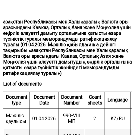
COMMITTEE ON INTERNATIONAL RELATIONS,
DEFENCE AND SECURITY
COMMITTEE ON AGRARIAN ISSUES, NATURE
Қазақстан Республикасы мен Халықаралық Валюта Қоры
MANAGEMENT AND RURAL DEVELOPMENT
арасындағы Кавказ, Орталық Азия және Моңғолия үшін
өңірлік әлеуетті дамыту орталығына қатысты өзара
COMMITTEE ON SOCIAL AND CULTURAL
DEVELOPMENT AND SCIENCE
түсіністік туралы меморандумды ратификациялау
туралы (01.04.2026. Мәжіліс қабылдағанға дейінгі
COMMITTEE ON ECONOMIC POLICY, INNOVATION
тақырыбы «Қазақстан Республикасы мен Халықаралық
DEVELOPMENT AND ENTREPRENEURSHIP
Валюта Қоры арасындағы Кавказ, Орталық Азия және
Моңғолия үшін әлеуетті дамытудың өңірлік орталығына
қатысты өзара түсіністік жөніндегі меморандумды
ратификациялау туралы»)
List of documents
Document
Document
Document
Count
Language
type
Date
Number
sheets
Мәжіліс
990-VIII
01.04.2026
2
KZ/RU
қаулысы
МП