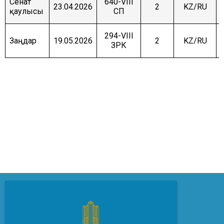
Сенат
640-VIII
23.04.2026
2
KZ/RU
қаулысы
СП
294-VIII
Заңдар
19.05.2026
2
KZ/RU
ЗРК