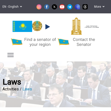
EN - English
More
Senate of the Parliament
of the Republic of Kazakhstan
Laws
Activities /
Laws