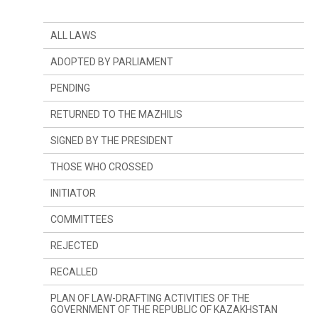
ALL LAWS
ADOPTED BY PARLIAMENT
PENDING
RETURNED TO THE MAZHILIS
SIGNED BY THE PRESIDENT
THOSE WHO CROSSED
INITIATOR
SINCE LAST YEAR
COMMITTEES
SINCE LAST SESSION
THE PRESIDENT
REJECTED
DEPUTIES
COMMITTEE ON CONSTITUTIONAL LEGISLATION,
JUDICIARY SYSTEM AND LAW ENFORCEMENT
AGENCIES
RECALLED
GOVERNMENT
COMMITTEE ON FINANCES AND BUDGET
PLAN OF LAW-DRAFTING ACTIVITIES OF THE
GOVERNMENT OF THE REPUBLIC OF KAZAKHSTAN