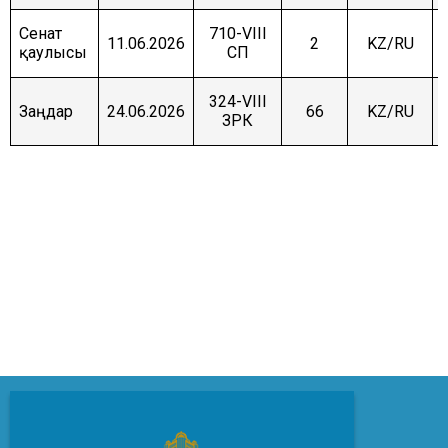
Сенат
710-VIII
11.06.2026
2
KZ/RU
қаулысы
СП
324-VIII
Заңдар
24.06.2026
66
KZ/RU
ЗРК