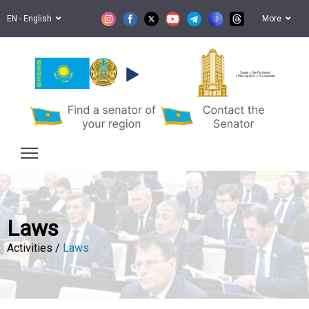
EN - English
More
Senate of the Parliament
of the Republic of Kazakhstan
Laws
Activities /
Laws