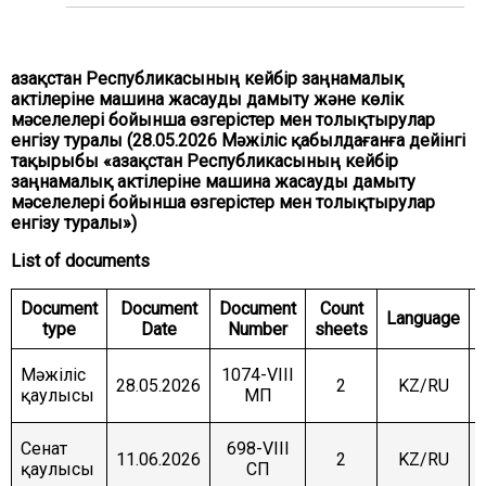
COMMITTEE ON INTERNATIONAL RELATIONS,
DEFENCE AND SECURITY
COMMITTEE ON AGRARIAN ISSUES, NATURE
Қазақстан Республикасының кейбір заңнамалық
MANAGEMENT AND RURAL DEVELOPMENT
актілеріне машина жасауды дамыту және көлік
мәселелері бойынша өзгерістер мен толықтырулар
COMMITTEE ON SOCIAL AND CULTURAL
DEVELOPMENT AND SCIENCE
енгізу туралы (28.05.2026 Мәжіліс қабылдағанға дейінгі
тақырыбы «Қазақстан Республикасының кейбір
COMMITTEE ON ECONOMIC POLICY, INNOVATION
заңнамалық актілеріне машина жасауды дамыту
DEVELOPMENT AND ENTREPRENEURSHIP
мәселелері бойынша өзгерістер мен толықтырулар
енгізу туралы»)
List of documents
Document
Document
Document
Count
Language
type
Date
Number
sheets
Мәжіліс
1074-VIII
28.05.2026
2
KZ/RU
қаулысы
МП
Сенат
698-VIII
11.06.2026
2
KZ/RU
қаулысы
СП