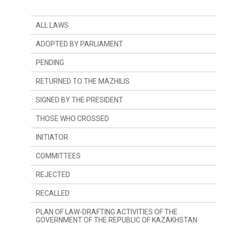
ALL LAWS
ADOPTED BY PARLIAMENT
PENDING
RETURNED TO THE MAZHILIS
SIGNED BY THE PRESIDENT
THOSE WHO CROSSED
INITIATOR
SINCE LAST YEAR
COMMITTEES
SINCE LAST SESSION
THE PRESIDENT
REJECTED
DEPUTIES
COMMITTEE ON CONSTITUTIONAL LEGISLATION,
JUDICIARY SYSTEM AND LAW ENFORCEMENT
AGENCIES
RECALLED
GOVERNMENT
COMMITTEE ON FINANCES AND BUDGET
PLAN OF LAW-DRAFTING ACTIVITIES OF THE
GOVERNMENT OF THE REPUBLIC OF KAZAKHSTAN