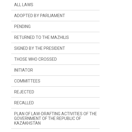
ALL LAWS
ADOPTED BY PARLIAMENT
PENDING
RETURNED TO THE MAZHILIS
SIGNED BY THE PRESIDENT
THOSE WHO CROSSED
INITIATOR
SINCE LAST YEAR
COMMITTEES
SINCE LAST SESSION
THE PRESIDENT
REJECTED
DEPUTIES
COMMITTEE ON CONSTITUTIONAL
LEGISLATION, JUDICIARY SYSTEM AND
LAW ENFORCEMENT AGENCIES
RECALLED
GOVERNMENT
COMMITTEE ON FINANCES AND BUDGET
PLAN OF LAW-DRAFTING ACTIVITIES OF THE
GOVERNMENT OF THE REPUBLIC OF
KAZAKHSTAN
COMMITTEE ON INTERNATIONAL
RELATIONS, DEFENCE AND SECURITY