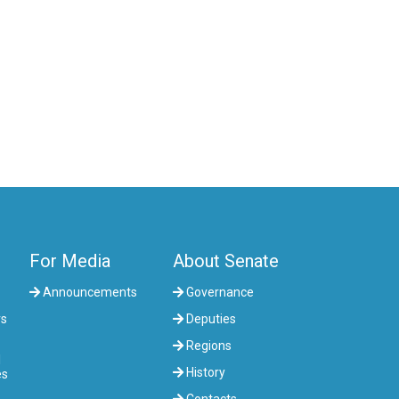
COMMITTEE ON AGRARIAN ISSUES,
NATURE MANAGEMENT AND RURAL
DEVELOPMENT
COMMITTEE ON SOCIAL AND CULTURAL
DEVELOPMENT AND SCIENCE
COMMITTEE ON ECONOMIC POLICY,
INNOVATION DEVELOPMENT AND
ENTREPRENEURSHIP
For Media
About Senate
Announcements
Governance
rs
Deputies
Regions
l
History
es