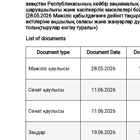
Қазақстан Республикасының кейбір заңнамалық
шаруашылығы және кәсіпкерлік мәселелері бой
(28.05.2026 Мәжіліс қабылдағанға дейінгі тақ
актілеріне аңшылық саласы және жануарлар дүн
толықтырулар енгізу туралы»)
List of documents
Document type
Document Date
Do
Мәжіліс қаулысы
28.05.2026
Сенат қаулысы
11.06.2026
Сенат қаулысы
11.06.2026
Заңдар
19.06.2026