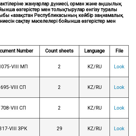
 актілеріне жануарлар дүниесі, орман және аңшылық
ынша өзгерістер мен толықтырулар енгізу туралы
ырыбы «Қазақстан Республикасының кейбір заңнамалық
иесін сақтау мәселелері бойынша өзгерістер мен
cument Number
Count sheets
Language
File
1075-VIII МП
2
KZ/RU
Look
695-VIII СП
2
KZ/RU
Look
708-VIII СП
2
KZ/RU
Look
317-VIII ЗРК
29
KZ/RU
Look