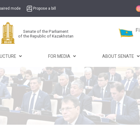
mpaired mode
Propose a bill
Senate of the Parliament
of the Republic of Kazakhstan
RUCTURE
FOR MEDIA
ABOUT SENATE