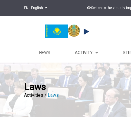
EN - English
Switch to the visually i
NEWS
ACTIVITY
ST
Laws
Activities /
Laws