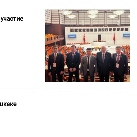
 участие
ишкеке