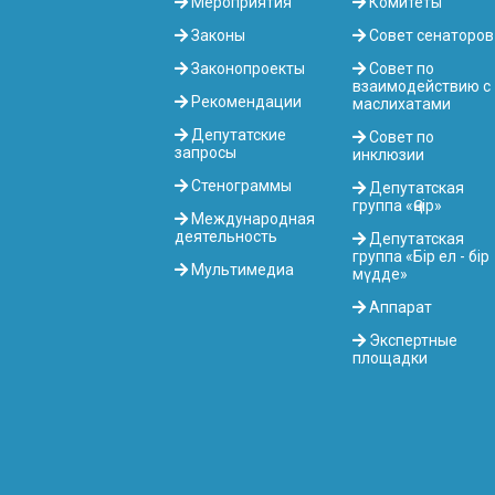
Мероприятия
Комитеты
Законы
Совет сенаторов
Законопроекты
Совет по
взаимодействию с
Рекомендации
маслихатами
Депутатские
Совет по
запросы
инклюзии
Стенограммы
Депутатская
группа «Өңір»
Международная
деятельность
Депутатская
группа «Бір ел - бір
Мультимедиа
мүдде»
Аппарат
Экспертные
площадки