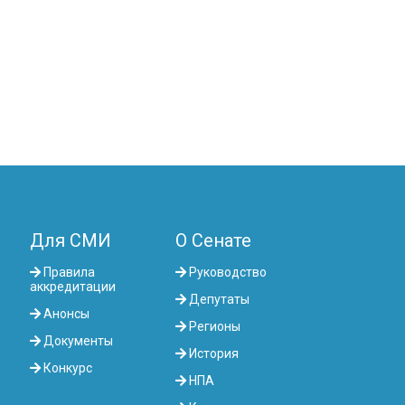
ОТНОШЕНИЯМ, ОБОРОНЕ И
БЕЗОПАСНОСТИ
КОМИТЕТ ПО АГРАРНЫМ ВОПРОСАМ,
ПРИРОДОПОЛЬЗОВАНИЮ И
РАЗВИТИЮ СЕЛЬСКИХ ТЕРРИТОРИЙ
КОМИТЕТ ПО СОЦИАЛЬНО-
КУЛЬТУРНОМУ РАЗВИТИЮ И НАУКЕ
КОМИТЕТ ПО ЭКОНОМИЧЕСКОЙ
ПОЛИТИКЕ, ИННОВАЦИОННОМУ
РАЗВИТИЮ И
ПРЕДПРИНИМАТЕЛЬСТВУ
Для СМИ
О Сенате
Правила
Руководство
аккредитации
Депутаты
Анонсы
Регионы
Документы
История
Конкурс
НПА