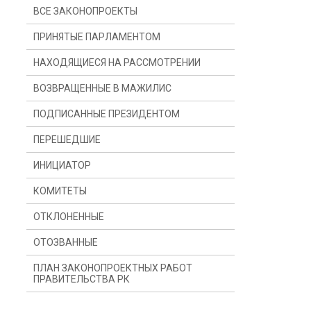
ВСЕ ЗАКОНОПРОЕКТЫ
ПРИНЯТЫЕ ПАРЛАМЕНТОМ
НАХОДЯЩИЕСЯ НА РАССМОТРЕНИИ
ВОЗВРАЩЕННЫЕ В МАЖИЛИС
ПОДПИСАННЫЕ ПРЕЗИДЕНТОМ
ПЕРЕШЕДШИЕ
ИНИЦИАТОР
С ПРОШЛОГО ГОДА
КОМИТЕТЫ
С ПРОШЛОЙ СЕССИИ
ПРЕЗИДЕНТ
ОТКЛОНЕННЫЕ
ДЕПУТАТ(Ы)
КОМИТЕТ ПО КОНСТИТУЦИОННОМУ
ЗАКОНОДАТЕЛЬСТВУ, СУДЕБНОЙ
СИСТЕМЕ И ПРАВООХРАНИТЕЛЬНЫМ
ОТОЗВАННЫЕ
ПРАВИТЕЛЬСТВО
ОРГАНАМ
ПЛАН ЗАКОНОПРОЕКТНЫХ РАБОТ
КОМИТЕТ ПО ФИНАНСАМ И БЮДЖЕТУ
ПРАВИТЕЛЬСТВА РК
КОМИТЕТ ПО МЕЖДУНАРОДНЫМ