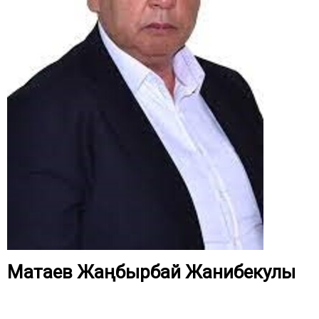
Матаев Жаңбырбай Жанибекулы