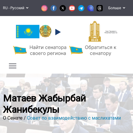
RU - Русский
Больше
Сенат Парламента
Республики Казахстан
Матаев Жаңбырбай
Жанибекулы
О Сенате /
Совет по взаимодействию с маслихатами