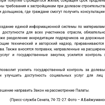
 при покупке строящегося жилья, сокращен срок продлен
ены требования к застройщикам при долевом строительств
 дольщиков, где граждане смогут получить консультации
оздание единой информационной системы по материалам
 доступности для всех участников отрасли, обязательн
кже разделение аккредитации подрядчиков на дорожные
ющие технический и авторский надзор, приравниваются
ва. Также вносятся поправки, направленные на расширен
услуг и государственные закупки, усилится контроль 
позволит усилить государственный контроль за долев
 и улучшить доступность социальных услуг для лиц
ешение направить Закон на рассмотрение Палаты.
(Пресс-служба Сената, 74-72-27. Фото – А.Байжумано