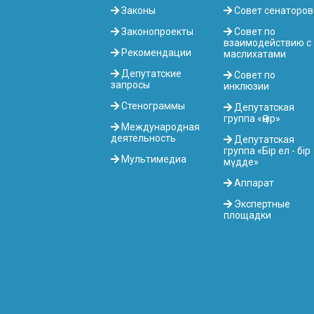
Законы
Совет сенаторов
Законопроекты
Совет по
взаимодействию с
Рекомендации
маслихатами
Депутатские
Совет по
запросы
инклюзии
Стенограммы
Депутатская
группа «Өңір»
Международная
деятельность
Депутатская
группа «Бір ел - бір
Мультимедиа
мүдде»
Аппарат
Экспертные
площадки