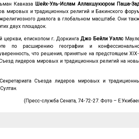
льман Кавказа
Шейх-Уль-Ислам Аллахшукюром Паша-За
ов мировых и традиционных религий и Бакинского фору
религиозного диалога в глобальном масштабе. Они так
этих двух площадок.
й церкви, епископом г
.
Доркинга
Джо Бейли Уэллс
Маул
оте по расширению географии и конфессиональн
уверенность, что решения, принятые на предстоящем XIX
I Съезд лидеров мировых и традиционных религий на нов
 Секретариата Съезда лидеров мировых и традиционн
-Султан.
(Пресс-служба Сената, 74-72-27. Фото – Е.Укибае