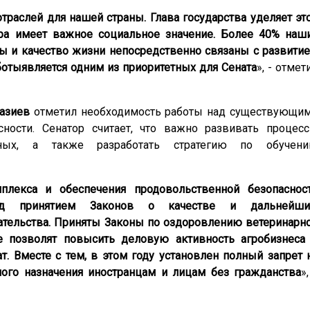
отраслей для нашей страны. Глава государства уделяет эт
ера имеет
важное социальное значение. Более 40% наш
ды и качество жизни непосредственно связаны с развити
боты
является одним из приоритетных для Сената
», - отмет
азиев
отметил необходимость работы над существующи
ности. Сенатор считает, что важно развивать процес
ных, а также разработать стратегию по обучен
плекса и обеспечения продовольственной безопаснос
ад принятием Законов о качестве и дальнейш
тельства. Приняты Законы по оздоровлению ветеринарн
е позволят повысить деловую активность агробизнеса
. Вместе с тем, в этом году установлен полный запрет 
ого назначения иностранцам и лицам без гражданства
»,