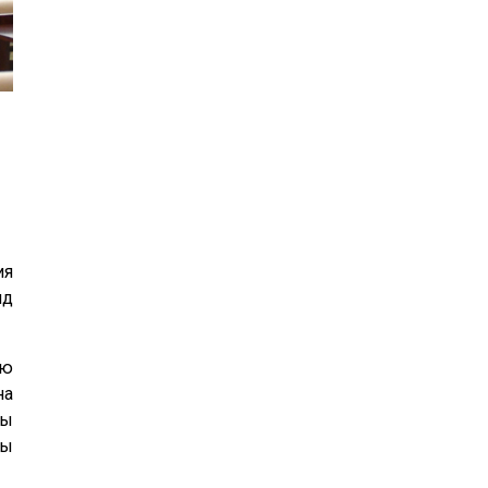
24
25
26
27
28
29
30
31
1
2
3
4
5
6
ия
яд
ию
на
мы
ры