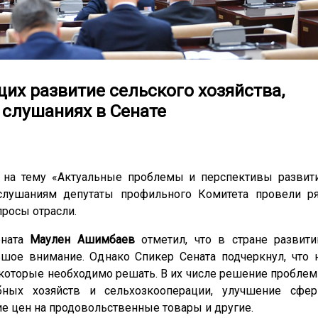
х развитие сельского хозяйства,
слушаниях в Сенате
 на тему «
Актуальные проблемы и перспективы развит
слушаниям депутаты профильного Комитета провели р
росы отрасли.
ената
Маулен Ашимбаев
отметил, что в стране развит
ьшое внимание. Однако Спикер Сената подчеркнул, что 
которые необходимо решать. В их числе решение пробле
бных хозяйств и сельхозкооперации, улучшение сфе
ие цен на продовольственные товары и другие.