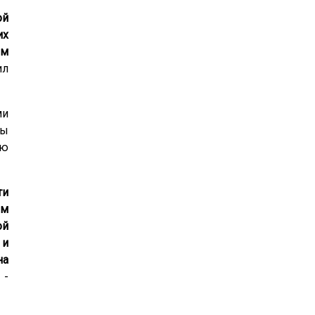
ой
их
ем
ил
ми
сы
ию
ти
им
ой
 и
на
 -