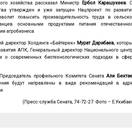
ого хозяйства рассказал Министр
Ербол Карашукеев
. 
ства утвержден и уже запущен Нацпроект по развит
зволит повысить производительность труда в сельск
танцев основными продуктами питания отечественно
ии агробизнеса.
й директор Холдинга «Байтерек»
Мурат Дарибаев
, котор
развития АПК, Генеральный директор Национального цент
 о современных биотехнологических подходах в сфе
 Председатель профильного Комитета Сената
Али Бекта
жения будут направлены в виде рекомендаций в адр
м.
(
Пресс-служба Сената, 74-72-27. Фото – Е.Укибае