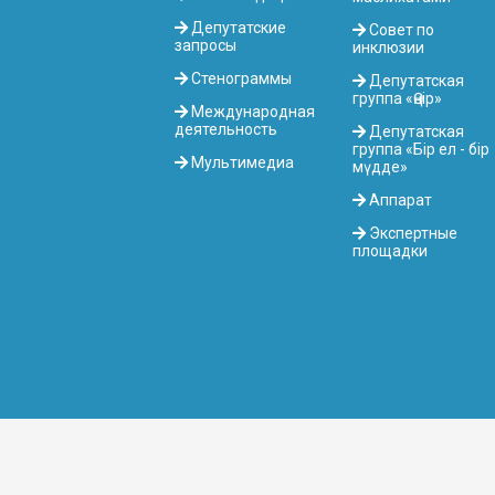
Депутатские
Совет по
запросы
инклюзии
Стенограммы
Депутатская
группа «Өңір»
Международная
деятельность
Депутатская
группа «Бір ел - бір
Мультимедиа
мүдде»
Аппарат
Экспертные
площадки