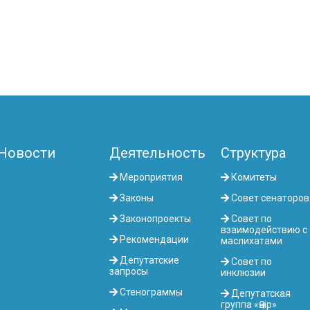
Новости
Деятельность
Структура
Мероприятия
Комитеты
Законы
Совет сенаторов
Законопроекты
Совет по
взаимодействию с
Рекомендации
маслихатами
Депутатские
Совет по
запросы
инклюзии
Стенограммы
Депутатская
группа «Өңір»