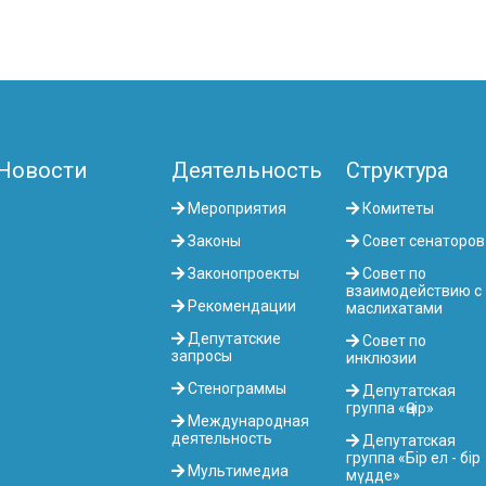
Новости
Деятельность
Структура
Мероприятия
Комитеты
Законы
Совет сенаторов
Законопроекты
Совет по
взаимодействию с
Рекомендации
маслихатами
Депутатские
Совет по
запросы
инклюзии
Стенограммы
Депутатская
группа «Өңір»
Международная
деятельность
Депутатская
группа «Бір ел - бір
Мультимедиа
мүдде»