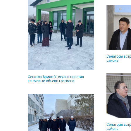
Сенаторы вст
района
Сенатор Арман Утегулов посетил
ключевые объекты региона
Сенаторы вст
района