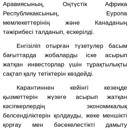
Аравиясының, Оңтүстік Африка
Республикаксының, Еуропа
мемлекеттерінің және Канаданың
тәжірибесі талданып, ескерілді.
Енгізіліп отырған түзетулер басым
бағыттарда жобаларды іске асырып
жатқан инвесторлар үшін тұрақтылықты
сақтап қалу тетіктерін көздейді.
Карантиннен кейінгі кезеңде
қызметтерін жүзеге асырып жатқан
кәсіпкерлердің экономикалық
белсенділіктерін қолдауды, жеке меншікті
қорғау мен бәсекелестікті дамыту