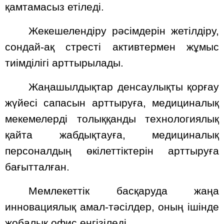
қамтамасыз етіледі.
Жекешелендіру рәсімдерін жетілдіру,
сондай-ақ стресті активтермен жұмыс
тиімділігі арттырылады.
Жаңашылдықтар денсаулықты қорғау
жүйесі сапасын арттыруға, медициналық
мекемелерді толыққанды технологиялық
қайта жабдықтауға, медициналық
персоналдың өкілеттіктерін арттыруға
бағытталған.
Мемлекеттік басқаруда жаңа
инновациялық амал-тәсілдер, оның ішінде
жобалық офис енгізіледі.