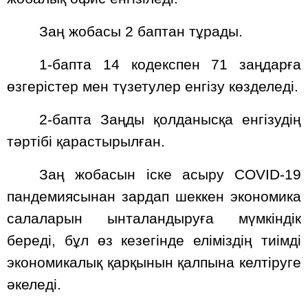
Заң жобасы 2 баптан тұрады.
1-бапта 14 кодекспен 71 заңдарға
өзгерістер мен түзетулер енгізу көзделеді.
2-бапта Заңды қолданысқа енгізудің
тәртібі қарастырылған.
Заң жобасын іске асыру COVID-19
пандемиясынан зардап шеккен экономика
салаларын ынталандыруға мүмкіндік
береді, бұл өз кезегінде еліміздің тиімді
экономикалық қарқынын қалпына келтіруге
әкеледі.