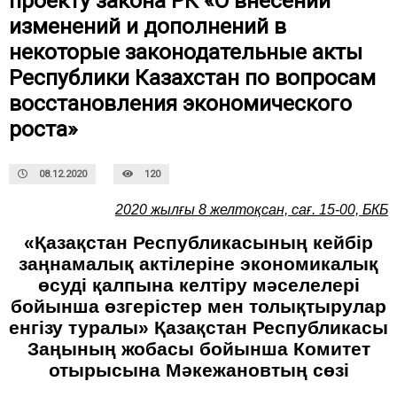
проекту закона РК «О внесении
изменений и дополнений в
некоторые законодательные акты
Республики Казахстан по вопросам
восстановления экономического
роста»
08.12.2020
120
2020 жылғы 8 желтоқсан, сағ. 15-00, БКБ
«
Қазақстан Республикасының кейбір
заңнамалық актілеріне экономикалық
өсуді қалпына келтіру мәселелері
бойынша өзгерістер мен толықтырулар
енгізу туралы
»
Қазақстан Республикасы
З
аңының жобаcы бойынша Комитет
отырысына Мәкежановтың сөзі