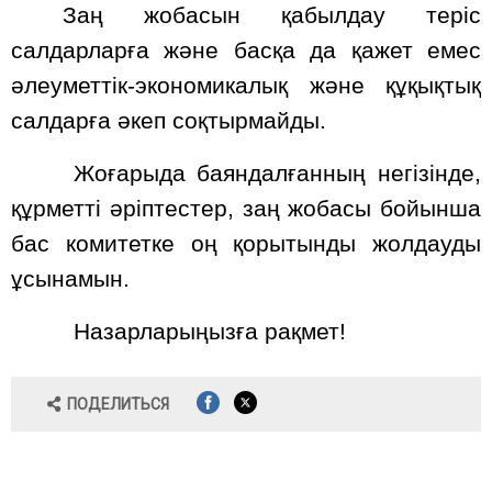
Заң жобасын қабылдау теріс
салдарларға және басқа да қажет емес
әлеуметтік-экономикалық және құқықтық
салдарға әкеп соқтырмайды.
Жоғарыда баяндалғанның негізінде,
құрметті әріптестер, заң жобасы бойынша
бас комитетке оң қорытынды жолдауды
ұсынамын.
Назарларыңызға рақмет!
ПОДЕЛИТЬСЯ