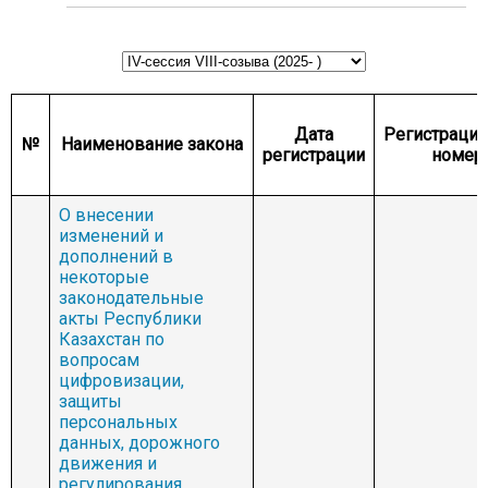
КОМИТЕТ ПО МЕЖДУНАРОДНЫМ
ОТНОШЕНИЯМ, ОБОРОНЕ И БЕЗОПАСНОСТИ
КОМИТЕТ ПО АГРАРНЫМ ВОПРОСАМ,
ПРИРОДОПОЛЬЗОВАНИЮ И РАЗВИТИЮ
СЕЛЬСКИХ ТЕРРИТОРИЙ
Дата
Регистраци
КОМИТЕТ ПО СОЦИАЛЬНО-КУЛЬТУРНОМУ
№
Наименование закона
регистрации
номер
РАЗВИТИЮ И НАУКЕ
КОМИТЕТ ПО ЭКОНОМИЧЕСКОЙ ПОЛИТИКЕ,
ИННОВАЦИОННОМУ РАЗВИТИЮ И
О внесении
ПРЕДПРИНИМАТЕЛЬСТВУ
изменений и
дополнений в
некоторые
законодательные
акты Республики
Казахстан по
вопросам
цифровизации,
защиты
персональных
данных, дорожного
движения и
регулирования