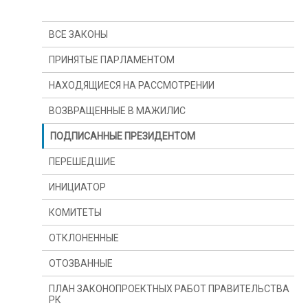
ВСЕ ЗАКОНЫ
ПРИНЯТЫЕ ПАРЛАМЕНТОМ
НАХОДЯЩИЕСЯ НА РАССМОТРЕНИИ
ВОЗВРАЩЕННЫЕ В МАЖИЛИС
ПОДПИСАННЫЕ ПРЕЗИДЕНТОМ
ПЕРЕШЕДШИЕ
ИНИЦИАТОР
С ПРОШЛОГО ГОДА
КОМИТЕТЫ
С ПРОШЛОЙ СЕССИИ
ПРЕЗИДЕНТ
ОТКЛОНЕННЫЕ
ДЕПУТАТ(Ы)
КОМИТЕТ ПО КОНСТИТУЦИОННОМУ
ЗАКОНОДАТЕЛЬСТВУ, СУДЕБНОЙ СИСТЕМЕ И
ПРАВООХРАНИТЕЛЬНЫМ ОРГАНАМ
ОТОЗВАННЫЕ
ПРАВИТЕЛЬСТВО
КОМИТЕТ ПО ФИНАНСАМ И БЮДЖЕТУ
ПЛАН ЗАКОНОПРОЕКТНЫХ РАБОТ ПРАВИТЕЛЬСТВА
РК