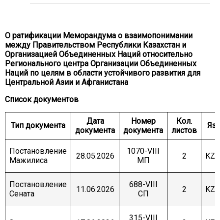
КОМИТЕТ ПО МЕЖДУНАРОДНЫМ
ОТНОШЕНИЯМ, ОБОРОНЕ И БЕЗОПАСНОСТИ
КОМИТЕТ ПО АГРАРНЫМ ВОПРОСАМ,
О ратификации Меморандума о взаимопонимании
ПРИРОДОПОЛЬЗОВАНИЮ И РАЗВИТИЮ
СЕЛЬСКИХ ТЕРРИТОРИЙ
между Правительством Республики Казахстан и
Организацией Объединенных Наций относительно
КОМИТЕТ ПО СОЦИАЛЬНО-КУЛЬТУРНОМУ
Регионального центра Организации Объединенных
РАЗВИТИЮ И НАУКЕ
Наций по целям в области устойчивого развития для
Центральной Азии и Афганистана
КОМИТЕТ ПО ЭКОНОМИЧЕСКОЙ ПОЛИТИКЕ,
ИННОВАЦИОННОМУ РАЗВИТИЮ И
Список документов
ПРЕДПРИНИМАТЕЛЬСТВУ
Дата
Номер
Кол.
Тип документа
Яз
документа
документа
листов
Постановление
1070-VIII
28.05.2026
2
KZ/
Мажилиса
МП
Постановление
688-VIII
11.06.2026
2
KZ/
Сената
СП
315-VIII