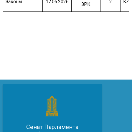
Законы
17.06.2026
2
KZ/
ЗРК
Сенат Парламента