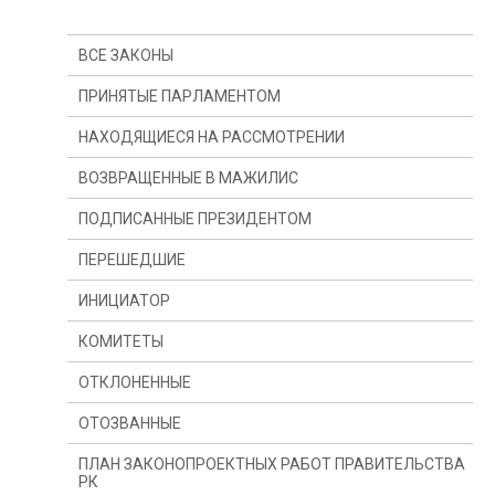
ВСЕ ЗАКОНЫ
ПРИНЯТЫЕ ПАРЛАМЕНТОМ
НАХОДЯЩИЕСЯ НА РАССМОТРЕНИИ
ВОЗВРАЩЕННЫЕ В МАЖИЛИС
ПОДПИСАННЫЕ ПРЕЗИДЕНТОМ
ПЕРЕШЕДШИЕ
ИНИЦИАТОР
С ПРОШЛОГО ГОДА
КОМИТЕТЫ
С ПРОШЛОЙ СЕССИИ
ПРЕЗИДЕНТ
ОТКЛОНЕННЫЕ
ДЕПУТАТ(Ы)
КОМИТЕТ ПО КОНСТИТУЦИОННОМУ
ЗАКОНОДАТЕЛЬСТВУ, СУДЕБНОЙ СИСТЕМЕ И
ПРАВООХРАНИТЕЛЬНЫМ ОРГАНАМ
ОТОЗВАННЫЕ
ПРАВИТЕЛЬСТВО
КОМИТЕТ ПО ФИНАНСАМ И БЮДЖЕТУ
ПЛАН ЗАКОНОПРОЕКТНЫХ РАБОТ ПРАВИТЕЛЬСТВА
РК