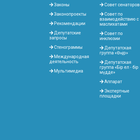
Законы
Совет сенаторов
Законопроекты
Совет по
взаимодействию с
Рекомендации
маслихатами
Депутатские
Совет по
запросы
инклюзии
Стенограммы
Депутатская
группа «Өңір»
Международная
деятельность
Депутатская
группа «Бір ел - бір
Мультимедиа
мүдде»
Аппарат
Экспертные
площадки