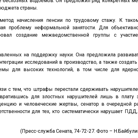
 бесхозных водоемов. Он предложил ряд конкретных ме
бюджета страны.
етод начисления пенсии по трудовому стажу. К тако
чая проблему неформальной занятости. Для объективн
ровал создание межведомственной группы с участи
авленных на поддержку науки. Она предложила развива
нтеграции исследований в производство, а также создать
стемы для высоких технологий, в том числе для ядерн
зи с тем, что штрафы перестали сдерживать нарушителе
вратившись для злостных нарушителей лишь в плату 
денцию и человеческие жертвы, сенатор в очередной р
тственности для тех, кто систематически нарушает ПДД,
(Пресс-служба Сената, 74-72-27. Фото – Н.Байбули