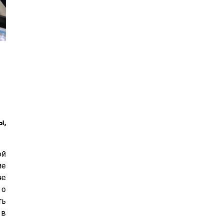
24
25
26
27
28
29
30
31
1
2
3
4
5
6
ы,
ой
ие
че
 о
ть
 в