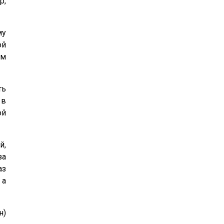
р,
му
ой
ем
ть
 в
ой
й,
за
аз
 а
н)