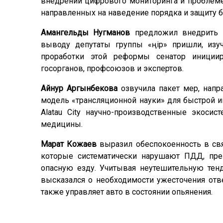
внедрении цифрового мониторинга и проблеме
направленных на наведение порядка и защиту 
Амангельды Нугманов
предложил внедрить м
выводу депутаты группы «Өңір» пришли, изу
проработки этой реформы сенатор иниции
госорганов, профсоюзов и экспертов.
Айнур Аргынбекова
озвучила пакет мер, напр
модель «трансляционной науки» для быстрой и
Alatau City научно-производственные экоси
медицины.
Марат Кожаев
выразил обеспокоенность в свя
которые систематически нарушают ПДД, пре
опасную езду. Учитывая неутешительную тен
высказался о необходимости ужесточения отве
также управляет авто в состоянии опьянения.