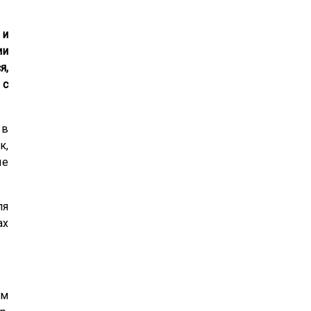
 и
ии
я,
 с
 в
к,
ые
ля
ах
ом