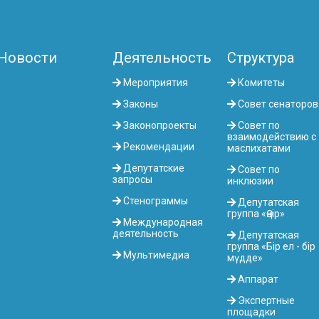
Новости
Деятельность
Структура
Мероприятия
Комитеты
Законы
Совет сенаторов
Законопроекты
Совет по
взаимодействию с
Рекомендации
маслихатами
Депутатские
Совет по
запросы
инклюзии
Стенограммы
Депутатская
группа «Өңір»
Международная
деятельность
Депутатская
группа «Бір ел - бір
Мультимедиа
мүдде»
Аппарат
Экспертные
площадки