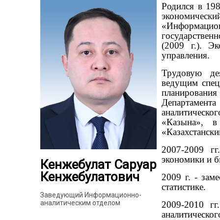
Родился в 19
экономический
«Информацион
государств
(2009 г.). Э
управления.
Трудовую де
ведущим спец
планирован
Департамен
аналитическо
«Казына», 
«Казахстански
2007-2009 гг
экономики и 
Кенжебулат Саруар
Кенжебулатович
2009 г. - зам
статистике.
Заведующий Информационно-
аналитическим отделом
2009-2010 гг
аналитическог