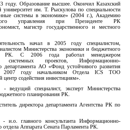
83 году. Образование высшее. Окончил Казахский
 университет им. Т. Рыскулова по специальности
ные системы в экономике» (2004 г.), Академию
енного управления при Президенте РК
кономист, магистр государственного и местного
ятельность начал в 2005 году специалистом,
иалистом Министерства экономики и бюджетного
ия РК. С 2006 года работал менеджером
та системных проектов, Информационно-
го департамента АО «Фонд устойчивого развития
в 2007 году начальником Отдела IСS ТОО
й центр содействия инвестициям».
. - ведущий специалист, эксперт Министерства
бюджетного планирования РК.
еститель директора департамента Агентства РК по
. - и.о. главного консультанта Информационно-
о отдела Аппарата Сената Парламента РК.