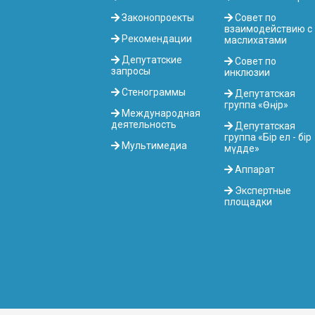
Законопроекты
Совет по
взаимодействию с
Рекомендации
маслихатами
Депутатские
Совет по
запросы
инклюзии
Стенограммы
Депутатская
группа «Өңір»
Международная
деятельность
Депутатская
группа «Бір ел - бір
Мультимедиа
мүдде»
Аппарат
Экспертные
площадки