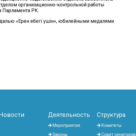
тделом организационно-контрольной работы
а Парламента РК.
алью «Ерен еңбегі үшін», юбилейными медалями.
Новости
Деятельность
Структура
Мероприятия
Комитеты
Законы
Совет сенаторов