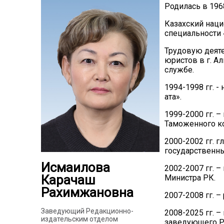
Родилась в 196
Казахский наци
специальности 
Трудовую деяте
юристов в г. Ал
службе.
1994-1998 гг. 
ата».
1999-2000 гг. 
Таможенного ко
2000-2002 гг. 
государственны
Исмаилова
2002-2007 гг. 
Карачаш
Министра РК.
Рахимжановна
2007-2008 гг. 
Заведующий Редакционно-
2008-2025 гг. –
издательским отделом
заведующего Р