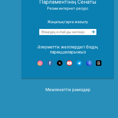
Парламентінің Сенаты
Ресми интернет-ресурс
Жаңалықтарға жазылу
Әлеуметтік желілердегі біздің
парақшаларымыз
Мемлекеттік рәміздер