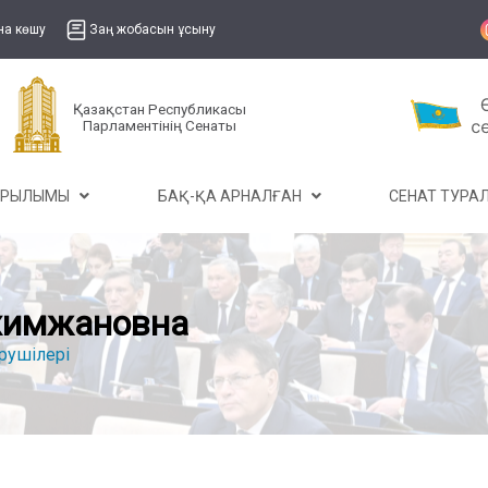
на көшу
Заң жобасын ұсыну
Қазақстан Республикасы
Парламентінің Сенаты
ҰРЫЛЫМЫ
БАҚ-ҚА АРНАЛҒАН
СЕНАТ ТУР
химжановна
рушілері