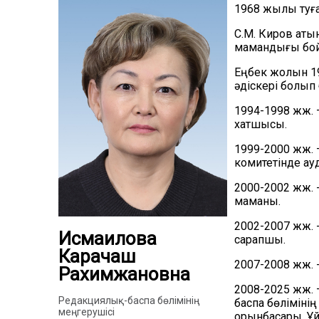
1968 жылы туға
С.М. Киров аты
мамандығы бой
Еңбек жолын 1
әдіскері болып
1994-1998 жж.
хатшысы.
1999-2000 жж. 
комитетінде а
2000-2002 жж. 
маманы.
2002-2007 жж. 
Исмаилова
сарапшы.
Карачаш
2007-2008 жж. 
Рахимжановна
2008-2025 жж.
Редакциялық-баспа бөлімінің
баспа бөліміні
меңгерушісі
орынбасары, Ұ