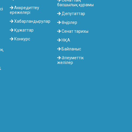
Сенаттың
басшылық құрамы
Аккредиттеу
сі
ережелері
Депутаттар
Хабарландырулар
Өңірлер
Құжаттар
Сенат тарихы
Конкурс
НҚА
Байланыс
ық
Әлеуметтік
желілер
қ