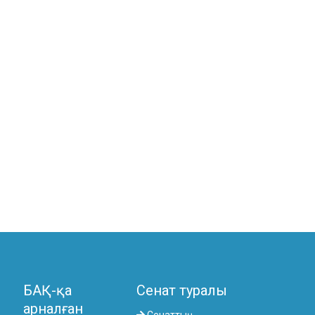
БАҚ-қа
Сенат туралы
арналған