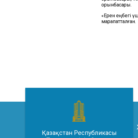
орынбасары.
«Ерен еңбегі ү
марапатталған.
Қазақстан Республикасы