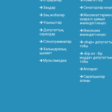
Іс-шаралар
Комитеттер
Заңдар
Сенаторлар кеңе
Заң жобалар
Мәслихаттармен
өзара іс-қимыл
Ұсыныстар
жөніндегі кеңес
Депутаттық
Инклюзия
сауалдар
жөніндегі кеңес
Стенограммалар
«Өңір» депутатт
тобы
Халықаралық
қызмет
«Бір ел - бір
мүдде» депутатты
Мультимедиа
тобы
Аппарат
Сарапшылар
алаңы