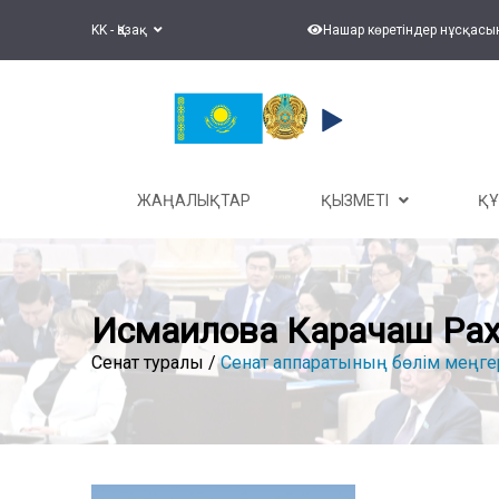
KK - Қазақ
Нашар көретіндер нұсқасы
ЖАҢАЛЫҚТАР
ҚЫЗМЕТІ
Қ
Исмаилова Карачаш Ра
Сенат туралы /
Сенат аппаратының бөлім меңге