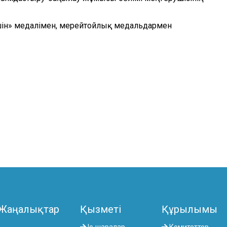
шін» медалімен, мерейтойлық медальдармен
Жаңалықтар
Қызметі
Құрылымы