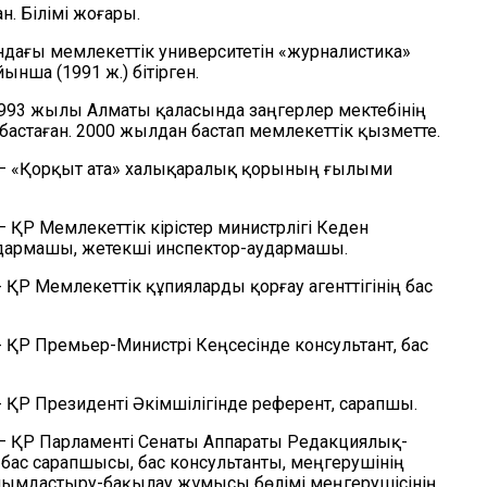
н. Білімі жоғары.
ндағы мемлекеттік университетін «журналистика»
ынша (1991 ж.)
бітірген.
993 жылы Алматы қаласында заңгерлер мектебінің
 бастаған. 2000 жылдан бастап мемлекеттік қызметте.
 – «Қорқыт ата» халықаралық қорының ғылыми
– ҚР Мемлекеттік кірістер министрлігі Кеден
удармашы, жетекші инспектор-аудармашы.
- ҚР Мемлекеттік құпияларды қорғау агенттігінің бас
- ҚР Премьер-Министрі Кеңсесінде консультант, бас
- ҚР Президенті Әкімшілігінде референт, сарапшы.
 – ҚР Парламенті Сенаты Аппараты Редакциялық-
ң бас сарапшысы, бас консультанты, меңгерушінің
йымдастыру-бақылау жұмысы бөлімі меңгерушісінің